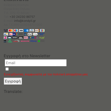
Εκδόσεις Κοντύλι
Πινακάτες Πηλίου
Τ.Κ. 370 10 Βόλος
Tel:
+30 24230 86757
E-mail:
info@kondyli.gr
Αρ. Γ.Ε.ΜΗ: 009248701000
Εγγραφή στο Newsletter
Συνεχίζοντας, συμφωνείτε με την πολιτική απορρήτου μας
Translate: