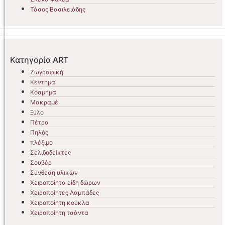
Τάσος Βασιλειάδης
Κατηγορία ART
Ζωγραφική
Κέντημα
Κόσμημα
Μακραμέ
Ξύλο
Πέτρα
Πηλός
πλέξιμο
Σελιδοδείκτες
Σουβέρ
Σύνθεση υλικών
Χειροποίητα είδη δώρων
Χειροποίητες Λαμπάδες
Χειροποίητη κούκλα
Χειροποίητη τσάντα