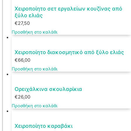
έχει
Χειροποίητο σετ εργαλείων κουζίνας από
πολλαπλές
ξύλο ελιάς
παραλλαγές.
Οι
€
27,50
επιλογές
Προσθήκη στο καλάθι
μπορούν
να
επιλεγούν
στη
Χειροποίητο διακοσμητικό από ξύλο ελιάς
σελίδα
€
66,00
του
προϊόντος
Προσθήκη στο καλάθι
Ορειχάλκινα σκουλαρίκια
€
26,00
Προσθήκη στο καλάθι
Χειροποίητο καραβάκι