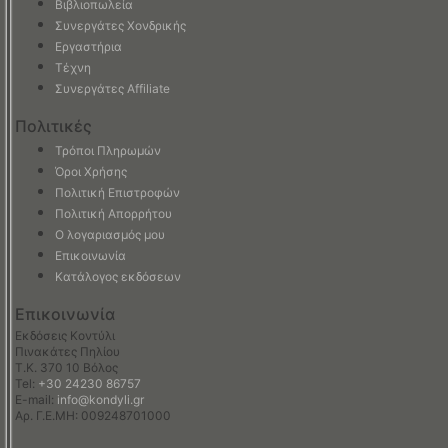
Βιβλιοπωλεία
Συνεργάτες Χονδρικής
Εργαστήρια
Τέχνη
Συνεργάτες Affiliate
Πολιτικές
Τρόποι Πληρωμών
Όροι Χρήσης
Πολιτική Επιστροφών
Πολιτική Απορρήτου
Ο λογαριασμός μου
Επικοινωνία
Κατάλογος εκδόσεων
Επικοινωνία
Εκδόσεις Κοντύλι
Πινακάτες Πηλίου
Τ.Κ. 370 10 Βόλος
Tel:
+30 24230 86757
E-mail:
info@kondyli.gr
Αρ. Γ.Ε.ΜΗ: 009248701000