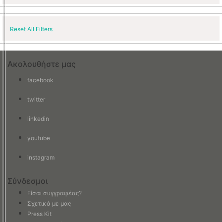
Reset All Filters
Ακολουθήστε μας
facebook
twitter
linkedin
youtube
instagram
Σύνδεσμοι
Είσαι συγγραφέας?
Σχετικά με μας
Press Kit