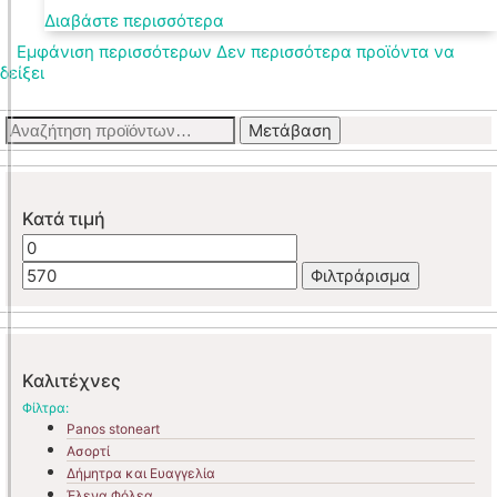
Διαβάστε περισσότερα
Εμφάνιση περισσότερων
Δεν περισσότερα προϊόντα να
δείξει
Αναζήτηση
Μετάβαση
για:
Κατά τιμή
Ελάχιστη
Μέγιστη
τιμή
τιμή
Φιλτράρισμα
Καλιτέχνες
Φίλτρα:
Panos stoneart
Ασορτί
Δήμητρα και Ευαγγελία
Έλενα Φόλεα