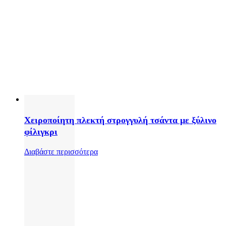
Χειροποίητη πλεκτή στρογγυλή τσάντα με ξύλινο
φίλιγκρι
Διαβάστε περισσότερα