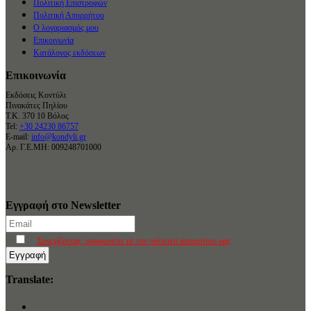
Πολιτική Επιστροφών
Πολιτική Απορρήτου
Ο λογαριασμός μου
Επικοινωνία
Κατάλογος εκδόσεων
Επικοινωνία
Εκδόσεις Κοντύλι
Πινακάτες Πηλίου
Τ.Κ. 370 10 Βόλος
Tel:
+30 24230 86757
E-mail:
info@kondyli.gr
Αρ. Γ.Ε.ΜΗ: 009248701000
Εγγραφή στο Newsletter
Συνεχίζοντας, συμφωνείτε με την πολιτική απορρήτου μας
Translate: