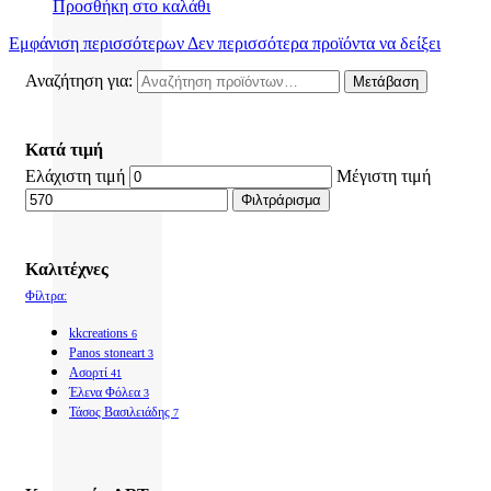
Προσθήκη στο καλάθι
Εμφάνιση περισσότερων
Δεν περισσότερα προϊόντα να δείξει
Αναζήτηση για:
Μετάβαση
Κατά τιμή
Ελάχιστη τιμή
Μέγιστη τιμή
Φιλτράρισμα
Καλιτέχνες
Φίλτρα:
kkcreations
6
Panos stoneart
3
Ασορτί
41
Έλενα Φόλεα
3
Τάσος Βασιλειάδης
7