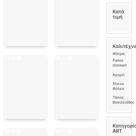
Κατά
τιμή
Καλιτέχν
Φίλτρα:
Panos
stoneart
Ασορτί
Έλενα
Φόλεα
Τάσος
Βασιλειάδης
Κατηγορί
ART