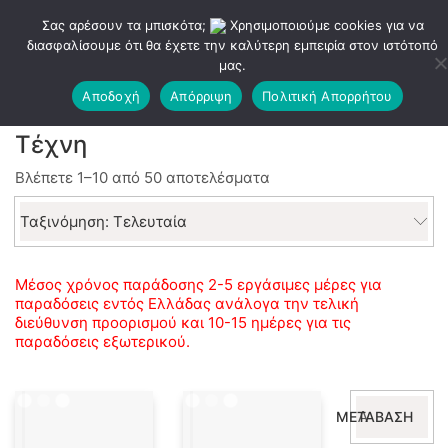
Σας αρέσουν τα μπισκότα;
Χρησιμοποιούμε cookies για να
διασφαλίσουμε ότι θα έχετε την καλύτερη εμπειρία στον ιστότοπό
μας.
Αποδοχή
Απόρριψη
Πολιτική Απορρήτου
Τέχνη
Sorted
Βλέπετε 1–10 από 50 αποτελέσματα
by
latest
Ταξινόμηση: Τελευταία
Μέσος χρόνος παράδοσης 2-5 εργάσιμες μέρες για
παραδόσεις εντός Ελλάδας ανάλογα την τελική
διεύθυνση προορισμού και 10-15 ημέρες για τις
παραδόσεις εξωτερικού.
Αναζήτηση
ΜΕΤΆΒΑΣΗ
για: