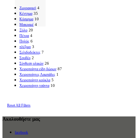
4
Ζωγραφική
35
Κέντημα
10
Κόσμημα
4
Μακραμέ
20
Ξύλο
4
Πέτρα
6
Πηλός
3
πλέξιμο
7
Σελιδοδείκτες
2
Σουβέρ
26
Σύνθεση υλικών
87
Χειροποίητα είδη δώρων
1
Χειροποίητες Λαμπάδες
5
Χειροποίητη κούκλα
10
Χειροποίητη τσάντα
Reset All Filters
Ακολουθήστε μας
facebook