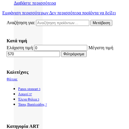
Διαβάστε περισσότερα
Εμφάνιση περισσότερων
Δεν περισσότερα προϊόντα να δείξει
Αναζήτηση για:
Μετάβαση
Κατά τιμή
Ελάχιστη τιμή
Μέγιστη τιμή
Φιλτράρισμα
Καλιτέχνες
Φίλτρα:
Panos stoneart
3
Ασορτί
37
Έλενα Φόλεα
3
Τάσος Βασιλειάδης
7
Κατηγορία ART