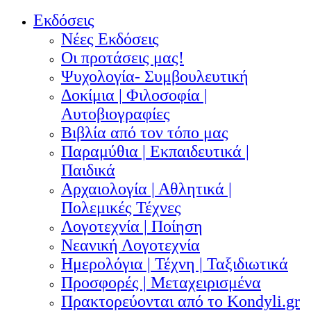
Εκδόσεις
Νέες Εκδόσεις
Οι προτάσεις μας!
Ψυχολογία- Συμβουλευτική
Δοκίμια | Φιλοσοφία |
Αυτοβιογραφίες
Βιβλία από τον τόπο μας
Παραμύθια | Εκπαιδευτικά |
Παιδικά
Αρχαιολογία | Αθλητικά |
Πολεμικές Τέχνες
Λογοτεχνία | Ποίηση
Νεανική Λογοτεχνία
Ημερολόγια | Τέχνη | Ταξιδιωτικά
Προσφορές | Μεταχειρισμένα
Πρακτορεύονται από το Kondyli.gr