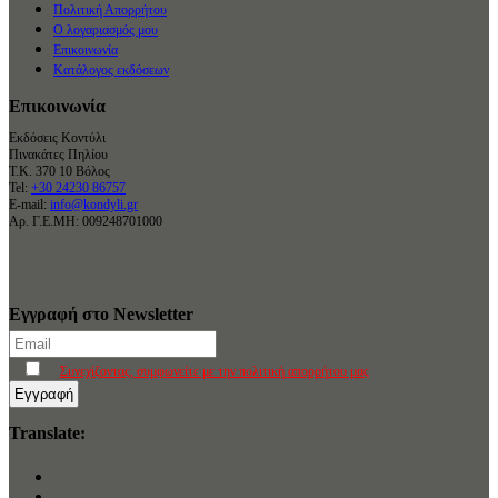
Πολιτική Απορρήτου
Ο λογαριασμός μου
Επικοινωνία
Κατάλογος εκδόσεων
Επικοινωνία
Εκδόσεις Κοντύλι
Πινακάτες Πηλίου
Τ.Κ. 370 10 Βόλος
Tel:
+30 24230 86757
E-mail:
info@kondyli.gr
Αρ. Γ.Ε.ΜΗ: 009248701000
Εγγραφή στο Newsletter
Συνεχίζοντας, συμφωνείτε με την πολιτική απορρήτου μας
Translate: