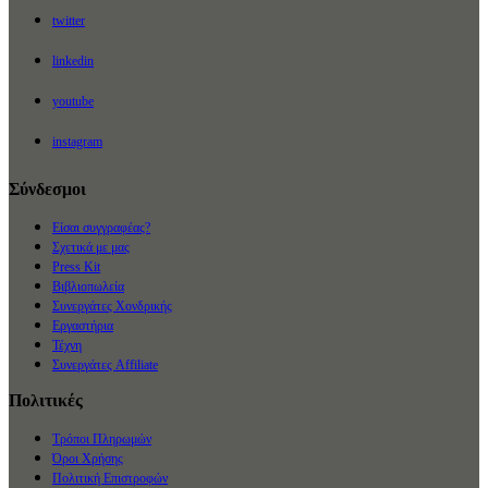
twitter
linkedin
youtube
instagram
Σύνδεσμοι
Είσαι συγγραφέας?
Σχετικά με μας
Press Kit
Βιβλιοπωλεία
Συνεργάτες Χονδρικής
Εργαστήρια
Τέχνη
Συνεργάτες Affiliate
Πολιτικές
Τρόποι Πληρωμών
Όροι Χρήσης
Πολιτική Επιστροφών