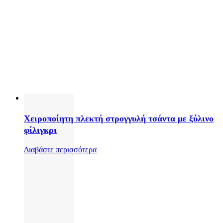
Χειροποίητη πλεκτή στρογγυλή τσάντα με ξύλινο
φίλιγκρι
Διαβάστε περισσότερα