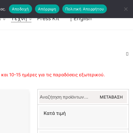
ας.
Αποδοχή
Απόρριψη
Πολιτική Απορρήτου
ραφείς
Κάρτες Ψυχοθεραπείας
α
Τέχνη
Press Kit
English
αι 10-15 ημέρες για τις παραδόσεις εξωτερικού.
Αναζήτηση
ΜΕΤΆΒΑΣΗ
για:
Κατά τιμή