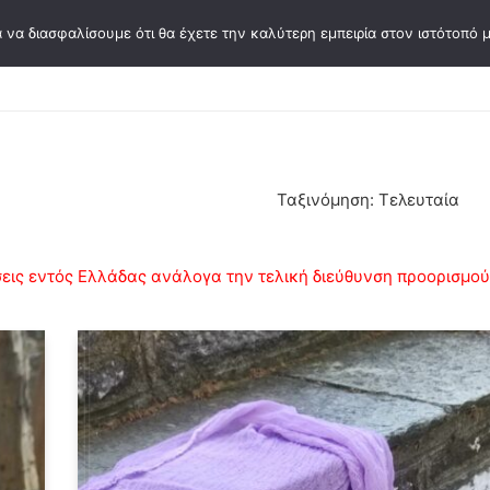
 να διασφαλίσουμε ότι θα έχετε την καλύτερη εμπειρία στον ιστότοπό μ
σεων
Συγγραφείς
Κάρτες Ψυχοθεραπείας
Ε
Ταξινόμηση: Τελευταία
ις εντός Ελλάδας ανάλογα την τελική διεύθυνση προορισμού κ