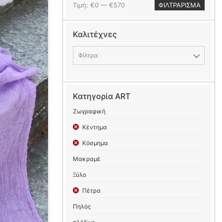
Ελάχιστη
Μέγιστη
Τιμή:
€0
—
€570
ΦΙΛΤΡΆΡΙΣΜΑ
τιμή
τιμή
Καλιτέχνες
Φίλτρα:
Κατηγορία ART
Ζωγραφική
Κέντημα
Κόσμημα
Μακραμέ
Ξύλο
Πέτρα
Πηλός