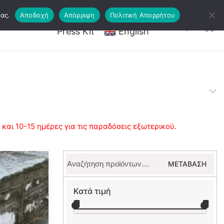
ας.
Αποδοχή
Απόρριψη
Πολιτική Απορρήτου
ργαστήρια – Εισιτήρια
Τέχνη
Press Kit
English
αι 10-15 ημέρες για τις παραδόσεις εξωτερικού.
Αναζήτηση
ΜΕΤΆΒΑΣΗ
για:
Κατά τιμή