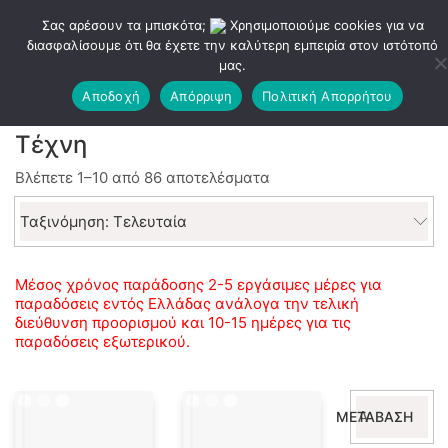
Σας αρέσουν τα μπισκότα;
Χρησιμοποιούμε cookies για να
διασφαλίσουμε ότι θα έχετε την καλύτερη εμπειρία στον ιστότοπό
μας.
Αποδοχή
Απόρριψη
Πολιτική Απορρήτου
Τέχνη
Sorted
Βλέπετε 1–10 από 86 αποτελέσματα
by
latest
Ταξινόμηση: Τελευταία
Μέσος χρόνος παράδοσης 2-5 εργάσιμες μέρες για
παραδόσεις εντός Ελλάδας ανάλογα την τελική
διεύθυνση προορισμού και 10-15 ημέρες για τις
παραδόσεις εξωτερικού.
Αναζήτηση
ΜΕΤΆΒΑΣΗ
για: