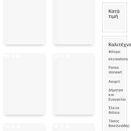
Κατά
τιμή
Καλιτέχν
Φίλτρα:
kkcreations
Panos
stoneart
Ασορτί
Δήμητρα
και
Ευαγγελία
Έλενα
Φόλεα
Τάσος
Βασιλειάδης