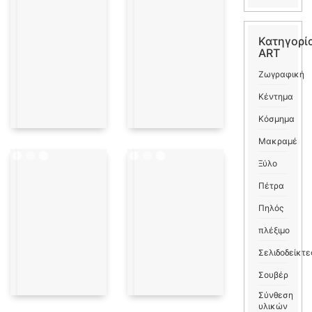
Κατηγορί
ART
Ζωγραφική
Κέντημα
Κόσμημα
Μακραμέ
Ξύλο
Πέτρα
Πηλός
πλέξιμο
Σελιδοδείκτε
Σουβέρ
Σύνθεση
υλικών