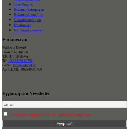
Όροι Χρήσης
Πολιτική Επιστροφών
Πολιτική Απορρήτου
Ο λογαριασμός μου
Επικοινωνία
Κατάλογος εκδόσεων
Επικοινωνία
Εκδόσεις Κοντύλι
Πινακάτες Πηλίου
Τ.Κ. 370 10 Βόλος
Tel:
+30 24230 86757
E-mail:
info@kondyli.gr
Αρ. Γ.Ε.ΜΗ: 009248701000
Εγγραφή στο Newsletter
Συνεχίζοντας, συμφωνείτε με την πολιτική απορρήτου μας