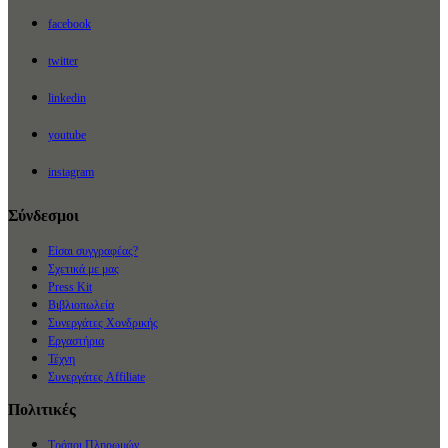
facebook
twitter
linkedin
youtube
instagram
Σύνδεσμοι
Είσαι συγγραφέας?
Σχετικά με μας
Press Kit
Βιβλιοπωλεία
Συνεργάτες Χονδρικής
Εργαστήρια
Τέχνη
Συνεργάτες Affiliate
Πολιτικές
Τρόποι Πληρωμών