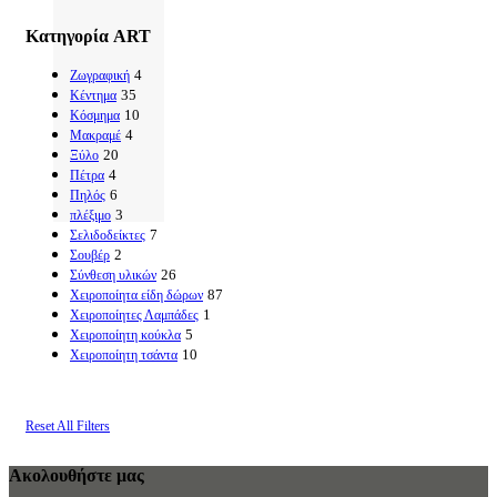
Κατηγορία ART
4
Ζωγραφική
35
Κέντημα
10
Κόσμημα
4
Μακραμέ
20
Ξύλο
4
Πέτρα
6
Πηλός
3
πλέξιμο
7
Σελιδοδείκτες
2
Σουβέρ
26
Σύνθεση υλικών
87
Χειροποίητα είδη δώρων
1
Χειροποίητες Λαμπάδες
5
Χειροποίητη κούκλα
10
Χειροποίητη τσάντα
Reset All Filters
Ακολουθήστε μας