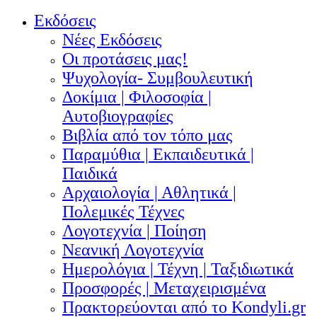
Εκδόσεις
Νέες Εκδόσεις
Οι προτάσεις μας!
Ψυχολογία- Συμβουλευτική
Δοκίμια | Φιλοσοφία |
Αυτοβιογραφίες
Βιβλία από τον τόπο μας
Παραμύθια | Εκπαιδευτικά |
Παιδικά
Αρχαιολογία | Αθλητικά |
Πολεμικές Τέχνες
Λογοτεχνία | Ποίηση
Νεανική Λογοτεχνία
Ημερολόγια | Τέχνη | Ταξιδιωτικά
Προσφορές | Μεταχειρισμένα
Πρακτορεύονται από το Kondyli.gr