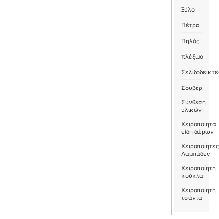
Ξύλο
Πέτρα
Πηλός
πλέξιμο
Σελιδοδείκτε
Σουβέρ
Σύνθεση
υλικών
Χειροποίητα
είδη δώρων
Χειροποίητες
Λαμπάδες
Χειροποίητη
κούκλα
Χειροποίητη
τσάντα