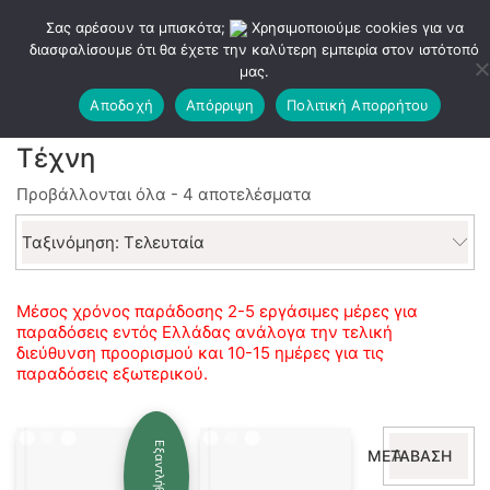
Σας αρέσουν τα μπισκότα;
Χρησιμοποιούμε cookies για να
διασφαλίσουμε ότι θα έχετε την καλύτερη εμπειρία στον ιστότοπό
μας.
Αποδοχή
Απόρριψη
Πολιτική Απορρήτου
Τέχνη
Sorted
Προβάλλονται όλα - 4 αποτελέσματα
by
latest
Ταξινόμηση: Τελευταία
Μέσος χρόνος παράδοσης 2-5 εργάσιμες μέρες για
παραδόσεις εντός Ελλάδας ανάλογα την τελική
διεύθυνση προορισμού και 10-15 ημέρες για τις
παραδόσεις εξωτερικού.
Αναζήτηση
Εξαντλήθηκε
ΜΕΤΆΒΑΣΗ
για: