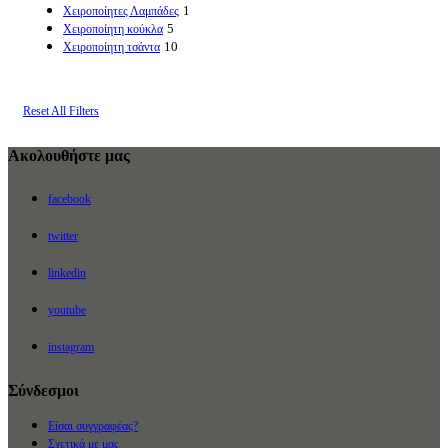
1
Χειροποίητες Λαμπάδες
5
Χειροποίητη κούκλα
10
Χειροποίητη τσάντα
Reset All Filters
Ακολουθήστε μας
facebook
twitter
linkedin
youtube
instagram
Σύνδεσμοι
Είσαι συγγραφέας?
Σχετικά με μας