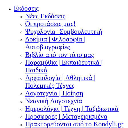
Εκδόσεις
Νέες Εκδόσεις
Οι προτάσεις μας!
Ψυχολογία- Συμβουλευτική
Δοκίμια | Φιλοσοφία |
Αυτοβιογραφίες
Βιβλία από τον τόπο μας
Παραμύθια | Εκπαιδευτικά |
Παιδικά
Αρχαιολογία | Αθλητικά |
Πολεμικές Τέχνες
Λογοτεχνία | Ποίηση
Νεανική Λογοτεχνία
Ημερολόγια | Τέχνη | Ταξιδιωτικά
Προσφορές | Μεταχειρισμένα
Πρακτορεύονται από το Kondyli.gr