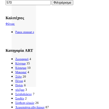
Φιλτράρισμα
Καλιτέχνες
Φίλτρα:
Panos stoneart
4
Κατηγορία ART
4
Ζωγραφική
35
Κέντημα
10
Κόσμημα
4
Μακραμέ
20
Ξύλο
4
Πέτρα
6
Πηλός
3
πλέξιμο
7
Σελιδοδείκτες
2
Σουβέρ
26
Σύνθεση υλικών
87
Χειροποίητα είδη δώρων