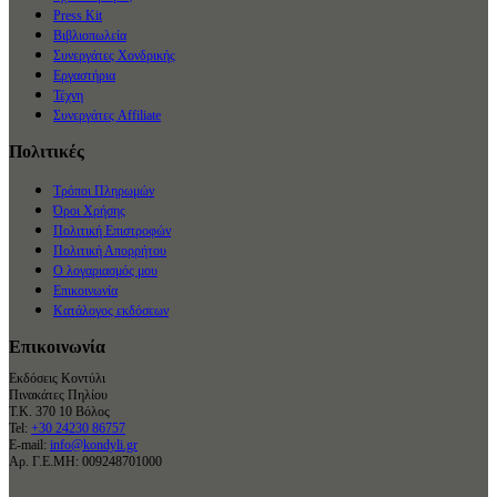
Press Kit
Βιβλιοπωλεία
Συνεργάτες Χονδρικής
Εργαστήρια
Τέχνη
Συνεργάτες Affiliate
Πολιτικές
Τρόποι Πληρωμών
Όροι Χρήσης
Πολιτική Επιστροφών
Πολιτική Απορρήτου
Ο λογαριασμός μου
Επικοινωνία
Κατάλογος εκδόσεων
Επικοινωνία
Εκδόσεις Κοντύλι
Πινακάτες Πηλίου
Τ.Κ. 370 10 Βόλος
Tel:
+30 24230 86757
E-mail:
info@kondyli.gr
Αρ. Γ.Ε.ΜΗ: 009248701000