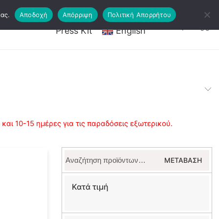
ας.
Αποδοχή
Απόρριψη
Πολιτική Απορρήτου
ργαστήρια – Εισιτήρια
Τέχνη
Press Kit
English
αι 10-15 ημέρες για τις παραδόσεις εξωτερικού.
Αναζήτηση
ΜΕΤΆΒΑΣΗ
για:
Κατά τιμή