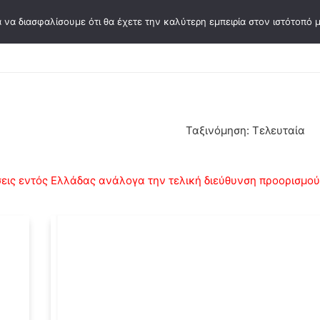
 να διασφαλίσουμε ότι θα έχετε την καλύτερη εμπειρία στον ιστότοπό μ
σεων
Συγγραφείς
Κάρτες Ψυχοθεραπείας
Ε
Ταξινόμηση: Τελευταία
ις εντός Ελλάδας ανάλογα την τελική διεύθυνση προορισμού κ