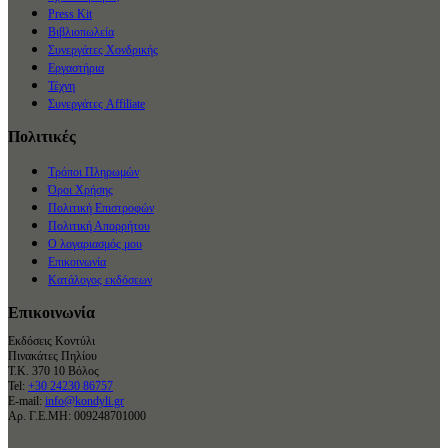
Press Kit
Βιβλιοπωλεία
Συνεργάτες Χονδρικής
Εργαστήρια
Τέχνη
Συνεργάτες Affiliate
Πολιτικές
Τρόποι Πληρωμών
Όροι Χρήσης
Πολιτική Επιστροφών
Πολιτική Απορρήτου
Ο λογαριασμός μου
Επικοινωνία
Κατάλογος εκδόσεων
Επικοινωνία
Εκδόσεις Κοντύλι
Πινακάτες Πηλίου
Τ.Κ. 370 10 Βόλος
Tel:
+30 24230 86757
E-mail:
info@kondyli.gr
Αρ. Γ.Ε.ΜΗ: 009248701000