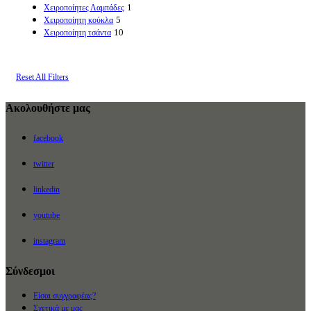
1
Χειροποίητες Λαμπάδες
5
Χειροποίητη κούκλα
10
Χειροποίητη τσάντα
Reset All Filters
Ακολουθήστε μας
facebook
twitter
linkedin
youtube
instagram
Σύνδεσμοι
Είσαι συγγραφέας?
Σχετικά με μας