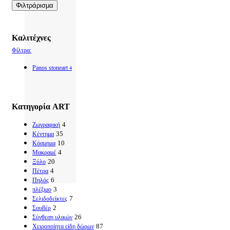
τιμή
τιμή
Φιλτράρισμα
Καλιτέχνες
Φίλτρα:
Panos stoneart
4
Κατηγορία ART
4
Ζωγραφική
35
Κέντημα
10
Κόσμημα
4
Μακραμέ
20
Ξύλο
4
Πέτρα
6
Πηλός
3
πλέξιμο
7
Σελιδοδείκτες
2
Σουβέρ
26
Σύνθεση υλικών
87
Χειροποίητα είδη δώρων