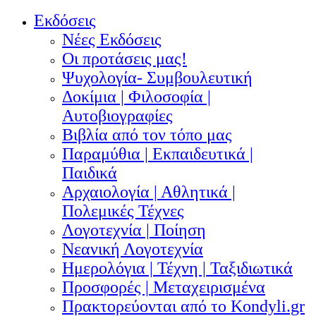
Εκδόσεις
Νέες Εκδόσεις
Οι προτάσεις μας!
Ψυχολογία- Συμβουλευτική
Δοκίμια | Φιλοσοφία |
Αυτοβιογραφίες
Βιβλία από τον τόπο μας
Παραμύθια | Εκπαιδευτικά |
Παιδικά
Αρχαιολογία | Αθλητικά |
Πολεμικές Τέχνες
Λογοτεχνία | Ποίηση
Νεανική Λογοτεχνία
Ημερολόγια | Τέχνη | Ταξιδιωτικά
Προσφορές | Μεταχειρισμένα
Πρακτορεύονται από το Kondyli.gr