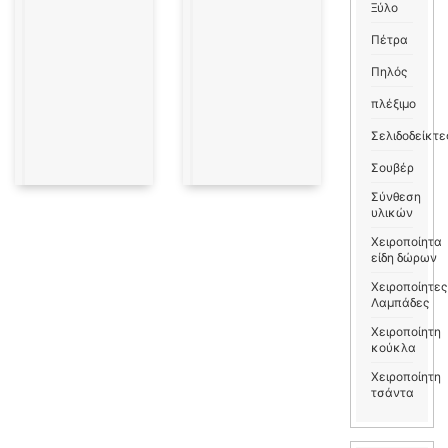
Ξύλο
Πέτρα
Πηλός
πλέξιμο
Σελιδοδείκτε
Σουβέρ
Σύνθεση
υλικών
Χειροποίητα
είδη δώρων
Χειροποίητες
Λαμπάδες
Χειροποίητη
κούκλα
Χειροποίητη
τσάντα