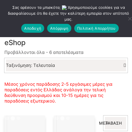
Σας αρέσουν τα μπισκότα;
Χρησιμοποιούμε cookies για να
διασφαλίσουμε ότι θα έχετε την καλύτερη εμπειρία στον ιστότοπό
μας.
Αποδοχή
Απόρριψη
Πολιτική Απορρήτου
eShop
Sorted
Προβάλλονται όλα - 6 αποτελέσματα
by
latest
Ταξινόμηση: Τελευταία
Μέσος χρόνος παράδοσης 2-5 εργάσιμες μέρες για
παραδόσεις εντός Ελλάδας ανάλογα την τελική
διεύθυνση προορισμού και 10-15 ημέρες για τις
παραδόσεις εξωτερικού.
Αναζήτηση
ΜΕΤΆΒΑΣΗ
για: