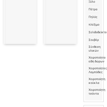
Ξύλο
Πέτρα
Πηλός
πλέξιμο
Σελιδοδείκτε
Σουβέρ
Σύνθεση
υλικών
Χειροποίητα
είδη δώρων
Χειροποίητες
Λαμπάδες
Χειροποίητη
κούκλα
Χειροποίητη
τσάντα