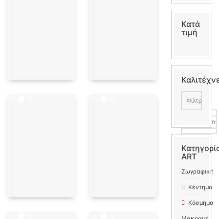
Κατά
τιμή
Καλιτέχν
Φίλτρα:
kkcreations
Κατηγορί
ART
Ζωγραφική
Κέντημα
Κόσμημα
Μακραμέ