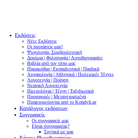
Εκδόσεις
Νέες Εκδόσεις
Οι προτάσεις μας!
Ψυχολογία- Συμβουλευτική
Δοκίμια | Φιλοσοφία | Αυτοβιογραφίες
Βιβλία από τον τόπο μας
Παραμύθια | Εκπαιδευτικά | Παιδικά
Αρχαιολογία | Αθλητικά | Πολεμικές Τέχνες
Λογοτεχνία | Ποίηση
Νεανική Λογοτεχνία
Ημερολόγια | Τέχνη | Ταξιδιωτικά
Προσφορές | Μεταχειρισμένα
Πρακτορεύονται από το Kondyli.gr
Κατάλογος εκδόσεων
Συγγραφείς
Οι συγγραφείς μας
Είσαι συγγραφέας?
Σχετικά με μας
Κάρτες Ψυχοθεραπείας