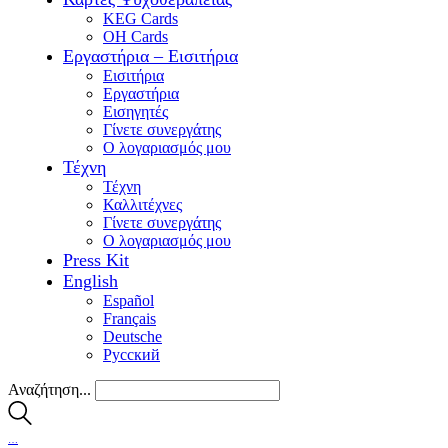
KEG Cards
OH Cards
Εργαστήρια – Εισιτήρια
Εισιτήρια
Εργαστήρια
Εισηγητές
Γίνετε συνεργάτης
Ο λογαριασμός μου
Τέχνη
Τέχνη
Καλλιτέχνες
Γίνετε συνεργάτης
Ο λογαριασμός μου
Press Kit
English
Español
Français
Deutsche
Pусский
Αναζήτηση...
…