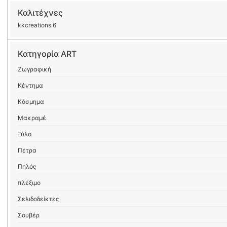
Καλιτέχνες
kkcreations 6
Κατηγορία ART
Ζωγραφική
Κέντημα
Κόσμημα
Μακραμέ
Ξύλο
Πέτρα
Πηλός
πλέξιμο
Σελιδοδείκτες
Σουβέρ