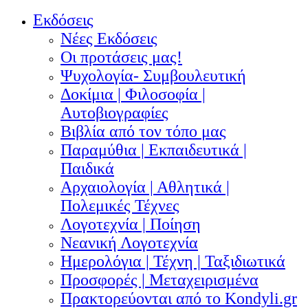
Εκδόσεις
Νέες Εκδόσεις
Οι προτάσεις μας!
Ψυχολογία- Συμβουλευτική
Δοκίμια | Φιλοσοφία |
Αυτοβιογραφίες
Βιβλία από τον τόπο μας
Παραμύθια | Εκπαιδευτικά |
Παιδικά
Αρχαιολογία | Αθλητικά |
Πολεμικές Τέχνες
Λογοτεχνία | Ποίηση
Νεανική Λογοτεχνία
Ημερολόγια | Τέχνη | Ταξιδιωτικά
Προσφορές | Μεταχειρισμένα
Πρακτορεύονται από το Kondyli.gr