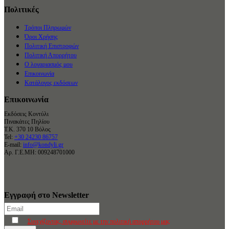
Πολιτικές
Τρόποι Πληρωμών
Όροι Χρήσης
Πολιτική Επιστροφών
Πολιτική Απορρήτου
Ο λογαριασμός μου
Επικοινωνία
Κατάλογος εκδόσεων
Επικοινωνία
Εκδόσεις Κοντύλι
Πινακάτες Πηλίου
Τ.Κ. 370 10 Βόλος
Tel:
+30 24230 86757
E-mail:
info@kondyli.gr
Αρ. Γ.Ε.ΜΗ: 009248701000
Εγγραφή στο Newsletter
Συνεχίζοντας, συμφωνείτε με την πολιτική απορρήτου μας