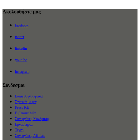
Ακολουθήστε μας
facebook
twitter
linkedin
youtube
instagram
Σύνδεσμοι
Είσαι συγγραφέας?
Σχετικά με μας
Press Kit
Βιβλιοπωλεία
Συνεργάτες Χονδρικής
Εργαστήρια
Τέχνη
Συνεργάτες Affiliate