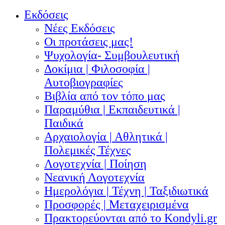
Εκδόσεις
Νέες Εκδόσεις
Οι προτάσεις μας!
Ψυχολογία- Συμβουλευτική
Δοκίμια | Φιλοσοφία |
Αυτοβιογραφίες
Βιβλία από τον τόπο μας
Παραμύθια | Εκπαιδευτικά |
Παιδικά
Αρχαιολογία | Αθλητικά |
Πολεμικές Τέχνες
Λογοτεχνία | Ποίηση
Νεανική Λογοτεχνία
Ημερολόγια | Τέχνη | Ταξιδιωτικά
Προσφορές | Μεταχειρισμένα
Πρακτορεύονται από το Kondyli.gr