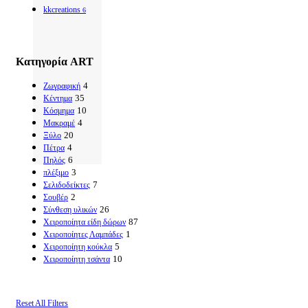
kkcreations
6
Κατηγορία ART
4
Ζωγραφική
35
Κέντημα
10
Κόσμημα
4
Μακραμέ
20
Ξύλο
4
Πέτρα
6
Πηλός
3
πλέξιμο
7
Σελιδοδείκτες
2
Σουβέρ
26
Σύνθεση υλικών
87
Χειροποίητα είδη δώρων
1
Χειροποίητες Λαμπάδες
5
Χειροποίητη κούκλα
10
Χειροποίητη τσάντα
Reset All Filters