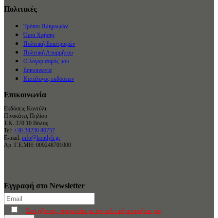
Πολιτικές
Τρόποι Πληρωμών
Όροι Χρήσης
Πολιτική Επιστροφών
Πολιτική Απορρήτου
Ο λογαριασμός μου
Επικοινωνία
Κατάλογος εκδόσεων
Επικοινωνία
Εκδόσεις Κοντύλι
Πινακάτες Πηλίου
Τ.Κ. 370 10 Βόλος
Tel:
+30 24230 86757
E-mail:
info@kondyli.gr
Αρ. Γ.Ε.ΜΗ: 009248701000
Εγγραφή στο Newsletter
Συνεχίζοντας, συμφωνείτε με την πολιτική απορρήτου μας