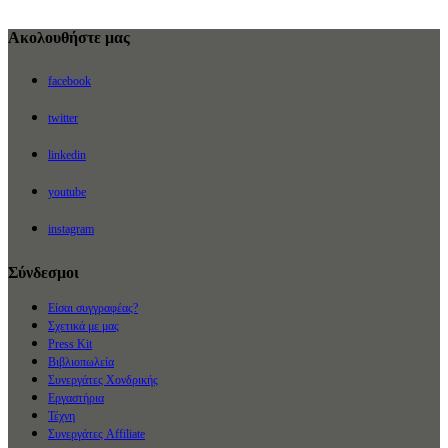
Ακολουθήστε μας
facebook
twitter
linkedin
youtube
instagram
Σύνδεσμοι
Είσαι συγγραφέας?
Σχετικά με μας
Press Kit
Βιβλιοπωλεία
Συνεργάτες Χονδρικής
Εργαστήρια
Τέχνη
Συνεργάτες Affiliate