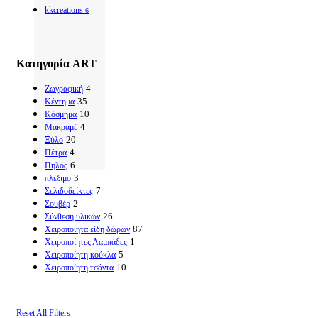
kkcreations
6
Κατηγορία ART
4
Ζωγραφική
35
Κέντημα
10
Κόσμημα
4
Μακραμέ
20
Ξύλο
4
Πέτρα
6
Πηλός
3
πλέξιμο
7
Σελιδοδείκτες
2
Σουβέρ
26
Σύνθεση υλικών
87
Χειροποίητα είδη δώρων
1
Χειροποίητες Λαμπάδες
5
Χειροποίητη κούκλα
10
Χειροποίητη τσάντα
Reset All Filters