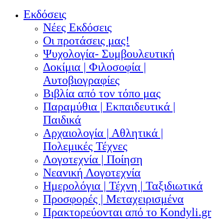
Εκδόσεις
Νέες Εκδόσεις
Οι προτάσεις μας!
Ψυχολογία- Συμβουλευτική
Δοκίμια | Φιλοσοφία |
Αυτοβιογραφίες
Βιβλία από τον τόπο μας
Παραμύθια | Εκπαιδευτικά |
Παιδικά
Αρχαιολογία | Αθλητικά |
Πολεμικές Τέχνες
Λογοτεχνία | Ποίηση
Νεανική Λογοτεχνία
Ημερολόγια | Τέχνη | Ταξιδιωτικά
Προσφορές | Μεταχειρισμένα
Πρακτορεύονται από το Kondyli.gr