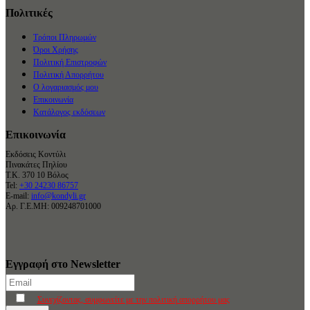
Πολιτικές
Τρόποι Πληρωμών
Όροι Χρήσης
Πολιτική Επιστροφών
Πολιτική Απορρήτου
Ο λογαριασμός μου
Επικοινωνία
Κατάλογος εκδόσεων
Επικοινωνία
Εκδόσεις Κοντύλι
Πινακάτες Πηλίου
Τ.Κ. 370 10 Βόλος
Tel:
+30 24230 86757
E-mail:
info@kondyli.gr
Αρ. Γ.Ε.ΜΗ: 009248701000
Εγγραφή στο Newsletter
Συνεχίζοντας, συμφωνείτε με την πολιτική απορρήτου μας