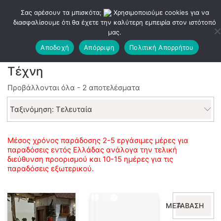
Σας αρέσουν τα μπισκότα;
Χρησιμοποιούμε cookies για να
διασφαλίσουμε ότι θα έχετε την καλύτερη εμπειρία στον ιστότοπό
μας.
Αποδοχή
Απόρριψη
Πολιτική Απορρήτου
Τέχνη
Sorted
Προβάλλονται όλα - 2 αποτελέσματα
by
latest
Ταξινόμηση: Τελευταία
Μέσος χρόνος παράδοσης 2-5 εργάσιμες μέρες για
παραδόσεις εντός Ελλάδας ανάλογα την τελική
διεύθυνση προορισμού και 10-15 ημέρες για τις
παραδόσεις εξωτερικού.
Αναζήτηση
ΜΕΤΆΒΑΣΗ
για: