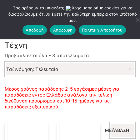
Σας αρέσουν τα μπισκότα;
Χρησιμοποιούμε cookies για να
διασφαλίσουμε ότι θα έχετε την καλύτερη εμπειρία στον ιστότοπό
μας.
Αποδοχή
Απόρριψη
Πολιτική Απορρήτου
Τέχνη
Sorted
Προβάλλονται όλα - 3 αποτελέσματα
by
latest
Ταξινόμηση: Τελευταία
Μέσος χρόνος παράδοσης 2-5 εργάσιμες μέρες για
παραδόσεις εντός Ελλάδας ανάλογα την τελική
διεύθυνση προορισμού και 10-15 ημέρες για τις
παραδόσεις εξωτερικού.
Αναζήτηση
ΜΕΤΆΒΑΣΗ
για: