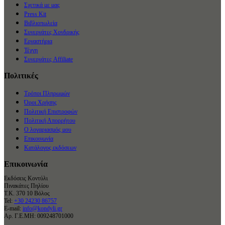
Σχετικά με μας
Press Kit
Βιβλιοπωλεία
Συνεργάτες Χονδρικής
Εργαστήρια
Τέχνη
Συνεργάτες Affiliate
Πολιτικές
Τρόποι Πληρωμών
Όροι Χρήσης
Πολιτική Επιστροφών
Πολιτική Απορρήτου
Ο λογαριασμός μου
Επικοινωνία
Κατάλογος εκδόσεων
Επικοινωνία
Εκδόσεις Κοντύλι
Πινακάτες Πηλίου
Τ.Κ. 370 10 Βόλος
Tel:
+30 24230 86757
E-mail:
info@kondyli.gr
Αρ. Γ.Ε.ΜΗ: 009248701000