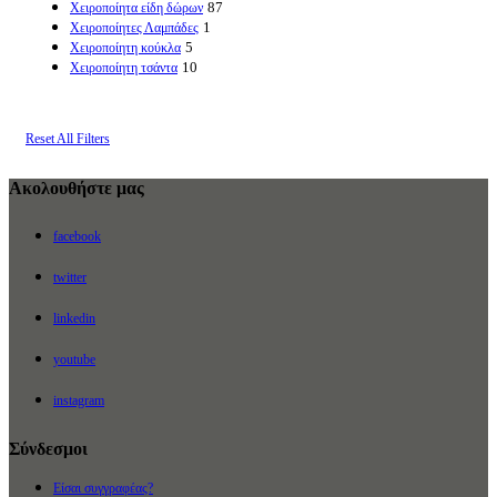
87
Χειροποίητα είδη δώρων
1
Χειροποίητες Λαμπάδες
5
Χειροποίητη κούκλα
10
Χειροποίητη τσάντα
Reset All Filters
Ακολουθήστε μας
facebook
twitter
linkedin
youtube
instagram
Σύνδεσμοι
Είσαι συγγραφέας?