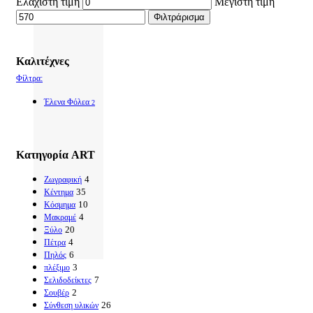
Ελάχιστη τιμή
Μέγιστη τιμή
Φιλτράρισμα
Καλιτέχνες
Φίλτρα:
Έλενα Φόλεα
2
Κατηγορία ART
4
Ζωγραφική
35
Κέντημα
10
Κόσμημα
4
Μακραμέ
20
Ξύλο
4
Πέτρα
6
Πηλός
3
πλέξιμο
7
Σελιδοδείκτες
2
Σουβέρ
26
Σύνθεση υλικών