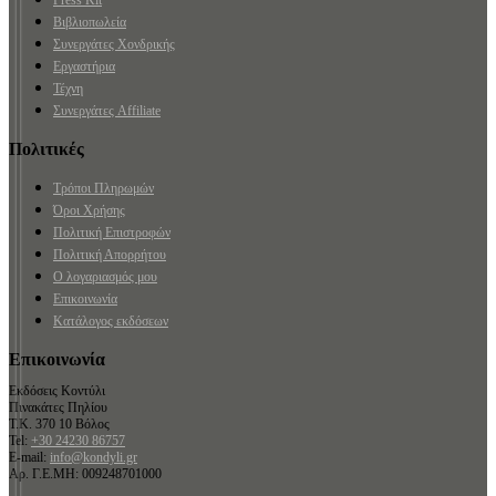
Βιβλιοπωλεία
Συνεργάτες Χονδρικής
Εργαστήρια
Τέχνη
Συνεργάτες Affiliate
Πολιτικές
Τρόποι Πληρωμών
Όροι Χρήσης
Πολιτική Επιστροφών
Πολιτική Απορρήτου
Ο λογαριασμός μου
Επικοινωνία
Κατάλογος εκδόσεων
Επικοινωνία
Εκδόσεις Κοντύλι
Πινακάτες Πηλίου
Τ.Κ. 370 10 Βόλος
Tel:
+30 24230 86757
E-mail:
info@kondyli.gr
Αρ. Γ.Ε.ΜΗ: 009248701000