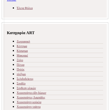
Έλενα Φόλεα
Κατηγορία ART
Ζωγραφική
Κέντημα
Κόσμημα
Μακραμέ
Ξύλο
Πέτρα
Πηλός
πλέξιμο
Σελιδοδείκτες
Σουβέρ
Σύνθεση υλικών
Χειροποίητα είδη δώρων
Χειροποίητες Λαμπάδες
Χειροποίητη κούκλα
Χειροποίητη τσάντα