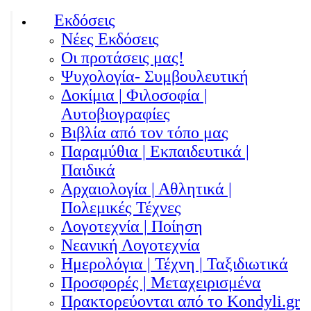
Εκδόσεις
Νέες Εκδόσεις
Οι προτάσεις μας!
Ψυχολογία- Συμβουλευτική
Δοκίμια | Φιλοσοφία |
Αυτοβιογραφίες
Βιβλία από τον τόπο μας
Παραμύθια | Εκπαιδευτικά |
Παιδικά
Αρχαιολογία | Αθλητικά |
Πολεμικές Τέχνες
Λογοτεχνία | Ποίηση
Νεανική Λογοτεχνία
Ημερολόγια | Τέχνη | Ταξιδιωτικά
Προσφορές | Μεταχειρισμένα
Πρακτορεύονται από το Kondyli.gr