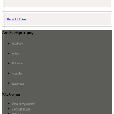
Reset All Filters
Ακολουθήστε μας
facebook
twitter
linkedin
youtube
instagram
Σύνδεσμοι
Είσαι συγγραφέας?
Σχετικά με μας
Press Kit