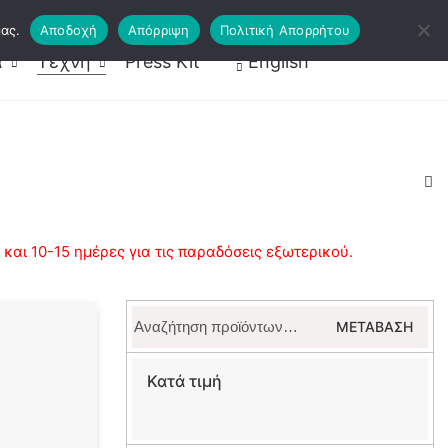
ας.
Αποδοχή
Απόρριψη
Πολιτική Απορρήτου
ραφείς
Κάρτες Ψυχοθεραπείας
α
Τέχνη
Press Kit
English
αι 10-15 ημέρες για τις παραδόσεις εξωτερικού.
Αναζήτηση
ΜΕΤΆΒΑΣΗ
για:
Κατά τιμή