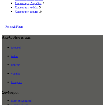
1
Χειροποίητες Λαμπάδες
5
Χειροποίητη κούκλα
10
Χειροποίητη τσάντα
Reset All Filters
Ακολουθήστε μας
facebook
twitter
linkedin
youtube
instagram
Σύνδεσμοι
Είσαι συγγραφέας?
Σχετικά με μας