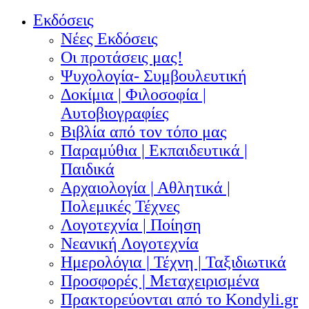
Εκδόσεις
Νέες Εκδόσεις
Οι προτάσεις μας!
Ψυχολογία- Συμβουλευτική
Δοκίμια | Φιλοσοφία |
Αυτοβιογραφίες
Βιβλία από τον τόπο μας
Παραμύθια | Εκπαιδευτικά |
Παιδικά
Αρχαιολογία | Αθλητικά |
Πολεμικές Τέχνες
Λογοτεχνία | Ποίηση
Νεανική Λογοτεχνία
Ημερολόγια | Τέχνη | Ταξιδιωτικά
Προσφορές | Μεταχειρισμένα
Πρακτορεύονται από το Kondyli.gr