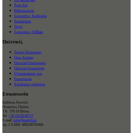
Press Kit
Βιβλιοπωλεία
Συνεργάτες Χονδρικής
Εργαστήρια
Τέχνη
Συνεργάτες Affiliate
Πολιτικές
Τρόποι Πληρωμών
Όροι Χρήσης
Πολιτική Επιστροφών
Πολιτική Απορρήτου
Ο λογαριασμός μου
Επικοινωνία
Κατάλογος εκδόσεων
Επικοινωνία
Εκδόσεις Κοντύλι
Πινακάτες Πηλίου
Τ.Κ. 370 10 Βόλος
Tel:
+30 24230 86757
E-mail:
info@kondyli.gr
Αρ. Γ.Ε.ΜΗ: 009248701000