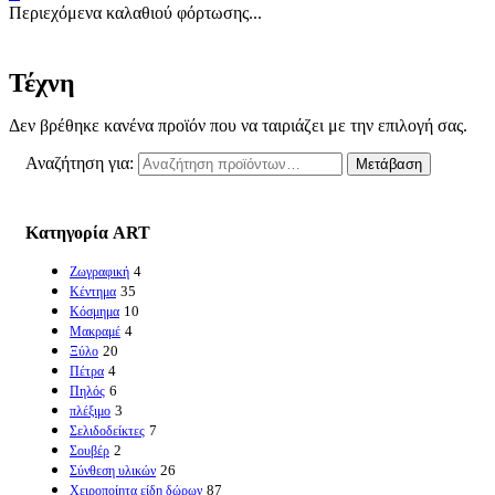
Περιεχόμενα καλαθιού φόρτωσης...
Τέχνη
Δεν βρέθηκε κανένα προϊόν που να ταιριάζει με την επιλογή σας.
Αναζήτηση για:
Μετάβαση
Κατηγορία ART
4
Ζωγραφική
35
Κέντημα
10
Κόσμημα
4
Μακραμέ
20
Ξύλο
4
Πέτρα
6
Πηλός
3
πλέξιμο
7
Σελιδοδείκτες
2
Σουβέρ
26
Σύνθεση υλικών
87
Χειροποίητα είδη δώρων