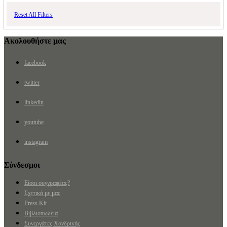
Reset All Filters
Ακολουθήστε μας
facebook
twitter
linkedin
youtube
instagram
Σύνδεσμοι
Είσαι συγγραφέας?
Σχετικά με μας
Press Kit
Βιβλιοπωλεία
Συνεργάτες Χονδρικής