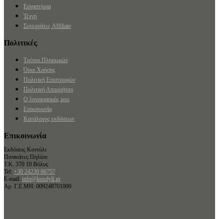
Εργαστήρια
Τέχνη
Συνεργάτες Affiliate
Πολιτικές
Τρόποι Πληρωμών
Όροι Χρήσης
Πολιτική Επιστροφών
Πολιτική Απορρήτου
Ο λογαριασμός μου
Επικοινωνία
Κατάλογος εκδόσεων
Επικοινωνία
Εκδόσεις Κοντύλι
Πινακάτες Πηλίου
Τ.Κ. 370 10 Βόλος
Tel:
+30 24230 86757
E-mail:
info@kondyli.gr
Αρ. Γ.Ε.ΜΗ: 009248701000