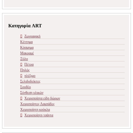
Κατηγορία ART
Ζωγραφική
Κέντημα
Κόσμημα
Μακραμέ
Ξύλο
Πέτρα
Πηλός
πλέξιμο
Σελιδοδείκτες
Σουβέρ
Σύνθεση υλικών
Χειροποίητα είδη δώρων
Χειροποίητες Λαμπάδες
Χειροποίητη κούκλα
Χειροποίητη τσάντα