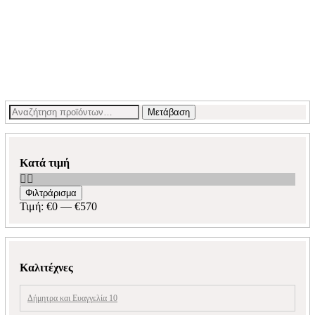
Αναζήτηση
Μετάβαση
για:
Κατά τιμή
Ελάχιστη
Μέγιστη
Φιλτράρισμα
τιμή
τιμή
Τιμή:
€0
—
€570
Καλιτέχνες
Δήμητρα και Ευαγγελία 10