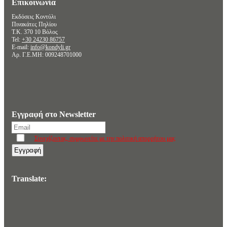
Επικοινωνία
Εκδόσεις Κοντύλι
Πινακάτες Πηλίου
Τ.Κ. 370 10 Βόλος
Tel:
+30 24230 86757
E-mail:
info@kondyli.gr
Αρ. Γ.Ε.ΜΗ: 009248701000
Εγγραφή στο Newsletter
Συνεχίζοντας, συμφωνείτε με την πολιτική απορρήτου μας
Translate: