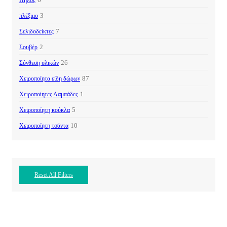
Πηλός
3
πλέξιμο
7
Σελιδοδείκτες
2
Σουβέρ
26
Σύνθεση υλικών
87
Χειροποίητα είδη δώρων
1
Χειροποίητες Λαμπάδες
5
Χειροποίητη κούκλα
10
Χειροποίητη τσάντα
Reset All Filters