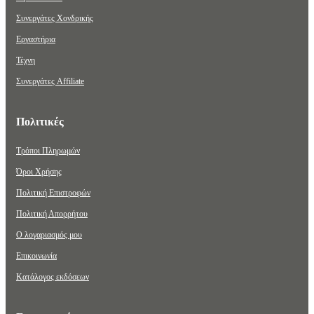
Συνεργάτες Χονδρικής
Εργαστήρια
Τέχνη
Συνεργάτες Affiliate
Πολιτικές
Τρόποι Πληρωμών
Όροι Χρήσης
Πολιτική Επιστροφών
Πολιτική Απορρήτου
Ο λογαριασμός μου
Επικοινωνία
Κατάλογος εκδόσεων