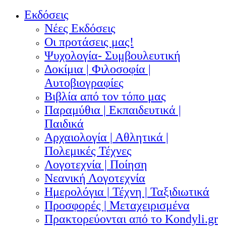
Εκδόσεις
Νέες Εκδόσεις
Οι προτάσεις μας!
Ψυχολογία- Συμβουλευτική
Δοκίμια | Φιλοσοφία |
Αυτοβιογραφίες
Βιβλία από τον τόπο μας
Παραμύθια | Εκπαιδευτικά |
Παιδικά
Αρχαιολογία | Αθλητικά |
Πολεμικές Τέχνες
Λογοτεχνία | Ποίηση
Νεανική Λογοτεχνία
Ημερολόγια | Τέχνη | Ταξιδιωτικά
Προσφορές | Μεταχειρισμένα
Πρακτορεύονται από το Kondyli.gr