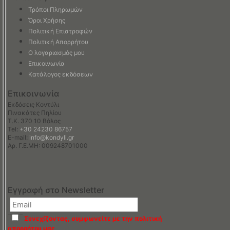
Τρόποι Πληρωμών
Όροι Χρήσης
Πολιτική Επιστροφών
Πολιτική Απορρήτου
Ο λογαριασμός μου
Επικοινωνία
Κατάλογος εκδόσεων
Επικοινωνία
Εκδόσεις Κοντύλι
Πινακάτες Πηλίου
Τ.Κ. 370 10 Βόλος
Tel:
+30 24230 86757
E-mail:
info@kondyli.gr
Αρ. Γ.Ε.ΜΗ: 009248701000
Εγγραφή στο Newsletter
Συνεχίζοντας, συμφωνείτε με την πολιτική
απορρήτου μας