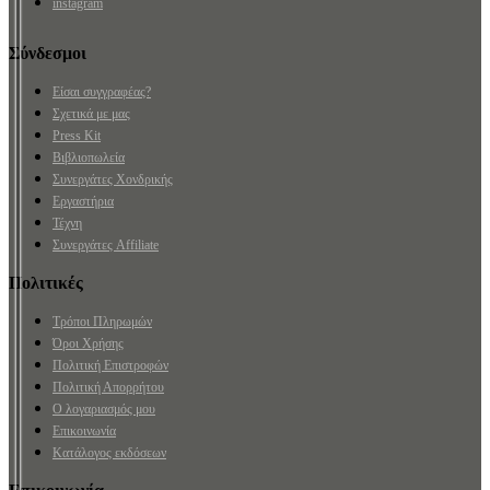
instagram
Σύνδεσμοι
Είσαι συγγραφέας?
Σχετικά με μας
Press Kit
Βιβλιοπωλεία
Συνεργάτες Χονδρικής
Εργαστήρια
Τέχνη
Συνεργάτες Affiliate
Πολιτικές
Τρόποι Πληρωμών
Όροι Χρήσης
Πολιτική Επιστροφών
Πολιτική Απορρήτου
Ο λογαριασμός μου
Επικοινωνία
Κατάλογος εκδόσεων