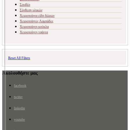
Σουβέρ
Σύνθεση υλικών
Χειροποίητα είδη δώρων
Χειροποίητες Λαμπάδες
Χειροποίητη κούκλα
Χειροποίητη τσάντα
Reset All Filters
Ακολουθήστε μας
facebook
twitter
linkedin
youtube