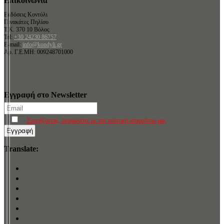
Επικοινωνία
Εκδόσεις Κοντύλι
Πινακάτες Πηλίου
Τ.Κ. 370 10 Βόλος
Tel:
+30 24230 86757
E-mail:
info@kondyli.gr
Αρ. Γ.Ε.ΜΗ: 009248701000
Εγγραφή στο Newsletter
Συνεχίζοντας, συμφωνείτε με την πολιτική απορρήτου μας
Translate: