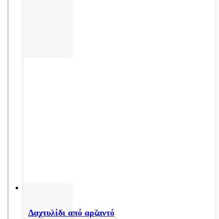
Δαχτυλίδι από αρζαντό