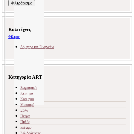
τιμή
τιμή
Φιλτράρισμα
Καλιτέχνες
Φίλτρα:
Δήμητρα και Ευαγγελία
Κατηγορία ART
Ζωγραφική
Κέντημα
Κόσμημα
Μακραμέ
Ξύλο
Πέτρα
Πηλός
πλέξιμο
Σελιδοδείκτες