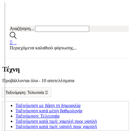
Αναζήτηση...
…
Περιεχόμενα καλαθιού φόρτωσης...
Τέχνη
Sorted
Προβάλλονται όλα - 10 αποτελέσματα
by
latest
Ταξινόμηση: Τελευταία
Ταξινόμηση με βάση τη δημοφιλία
Ταξινόμηση κατά μέση βαθμολογία
Ταξινόμηση: Τελευταία
Ταξινόμηση κατά τιμή: χαμηλή προς υψηλή
Ταξινόμηση κατά τιμή: υψηλή προς χαμηλή