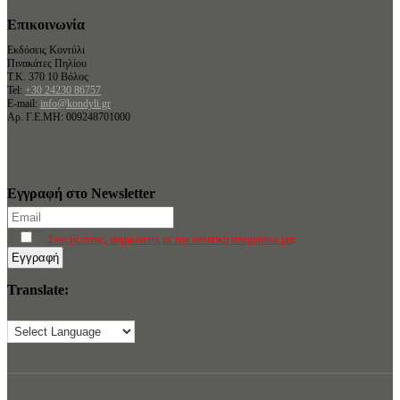
Επικοινωνία
Εκδόσεις Κοντύλι
Πινακάτες Πηλίου
Τ.Κ. 370 10 Βόλος
Tel:
+30 24230 86757
E-mail:
info@kondyli.gr
Αρ. Γ.Ε.ΜΗ: 009248701000
Εγγραφή στο Newsletter
Συνεχίζοντας, συμφωνείτε με την πολιτική απορρήτου μας
Translate: