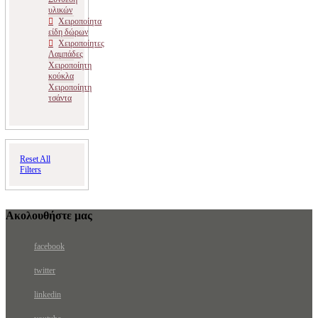
υλικών
Χειροποίητα
είδη δώρων
Χειροποίητες
Λαμπάδες
Χειροποίητη
κούκλα
Χειροποίητη
τσάντα
Reset All
Filters
Ακολουθήστε μας
facebook
twitter
linkedin