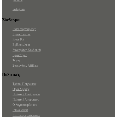
youtube
instagram
Σύνδεσμοι
Είσαι συγγραφέας?
Σχετικά με μας
Press Kit
Βιβλιοπωλεία
Συνεργάτες Χονδρικής
Εργαστήρια
Τέχνη
Συνεργάτες Affiliate
Πολιτικές
Τρόποι Πληρωμών
Όροι Χρήσης
Πολιτική Επιστροφών
Πολιτική Απορρήτου
Ο λογαριασμός μου
Επικοινωνία
Κατάλογος εκδόσεων