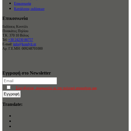
Επικοινωνία
Κατάλογος εκδόσεων
Επικοινωνία
Εκδόσεις Κοντύλι
Πινακάτες Πηλίου
Τ.Κ. 370 10 Βόλος
Tel:
+30 24230 86757
E-mail:
info@kondyli.gr
Αρ. Γ.Ε.ΜΗ: 009248701000
Εγγραφή στο Newsletter
Συνεχίζοντας, συμφωνείτε με την πολιτική απορρήτου μας
Translate: