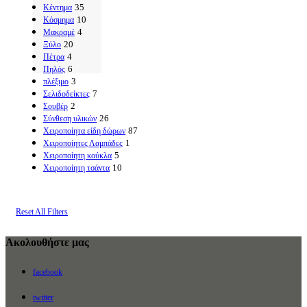
35
Κέντημα
10
Κόσμημα
4
Μακραμέ
20
Ξύλο
4
Πέτρα
6
Πηλός
3
πλέξιμο
7
Σελιδοδείκτες
2
Σουβέρ
26
Σύνθεση υλικών
87
Χειροποίητα είδη δώρων
1
Χειροποίητες Λαμπάδες
5
Χειροποίητη κούκλα
10
Χειροποίητη τσάντα
Reset All Filters
Ακολουθήστε μας
facebook
twitter