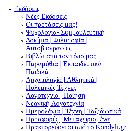
Εκδόσεις
Νέες Εκδόσεις
Οι προτάσεις μας!
Ψυχολογία- Συμβουλευτική
Δοκίμια | Φιλοσοφία |
Αυτοβιογραφίες
Βιβλία από τον τόπο μας
Παραμύθια | Εκπαιδευτικά |
Παιδικά
Αρχαιολογία | Αθλητικά |
Πολεμικές Τέχνες
Λογοτεχνία | Ποίηση
Νεανική Λογοτεχνία
Ημερολόγια | Τέχνη | Ταξιδιωτικά
Προσφορές | Μεταχειρισμένα
Πρακτορεύονται από το Kondyli.gr