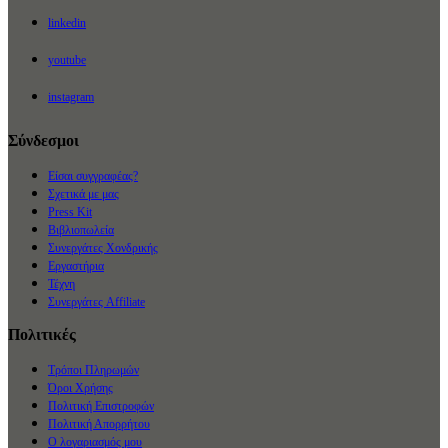
linkedin
youtube
instagram
Σύνδεσμοι
Είσαι συγγραφέας?
Σχετικά με μας
Press Kit
Βιβλιοπωλεία
Συνεργάτες Χονδρικής
Εργαστήρια
Τέχνη
Συνεργάτες Affiliate
Πολιτικές
Τρόποι Πληρωμών
Όροι Χρήσης
Πολιτική Επιστροφών
Πολιτική Απορρήτου
Ο λογαριασμός μου