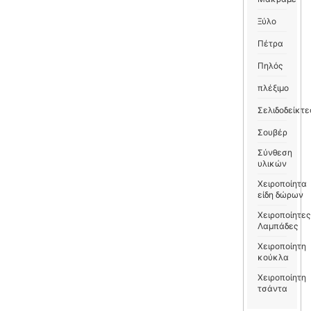
Ξύλο
Πέτρα
Πηλός
πλέξιμο
Σελιδοδείκτε
Σουβέρ
Σύνθεση
υλικών
Χειροποίητα
είδη δώρων
Χειροποίητες
Λαμπάδες
Χειροποίητη
κούκλα
Χειροποίητη
τσάντα