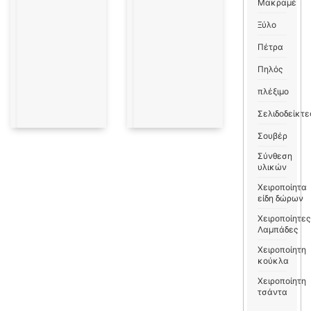
Μακραμέ
Ξύλο
Πέτρα
Πηλός
πλέξιμο
Σελιδοδείκτε
Σουβέρ
Σύνθεση
υλικών
Χειροποίητα
είδη δώρων
Χειροποίητες
Λαμπάδες
Χειροποίητη
κούκλα
Χειροποίητη
τσάντα