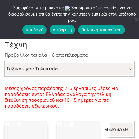
Σας αρέσουν τα μπισκότα;
Χρησιμοποιούμε cookies για να
διασφαλίσουμε ότι θα έχετε την καλύτερη εμπειρία στον ιστότοπό
μας.
Αποδοχή
Απόρριψη
Πολιτική Απορρήτου
Τέχνη
Sorted
Προβάλλονται όλα - 6 αποτελέσματα
by
latest
Ταξινόμηση: Τελευταία
Μέσος χρόνος παράδοσης 2-5 εργάσιμες μέρες για
παραδόσεις εντός Ελλάδας ανάλογα την τελική
διεύθυνση προορισμού και 10-15 ημέρες για τις
παραδόσεις εξωτερικού.
Αναζήτηση
ΜΕΤΆΒΑΣΗ
για: