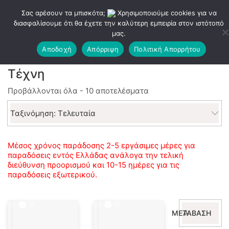
Σας αρέσουν τα μπισκότα;
Χρησιμοποιούμε cookies για να
διασφαλίσουμε ότι θα έχετε την καλύτερη εμπειρία στον ιστότοπό
μας.
Αποδοχή
Απόρριψη
Πολιτική Απορρήτου
Τέχνη
Sorted
Προβάλλονται όλα - 10 αποτελέσματα
by
latest
Ταξινόμηση: Τελευταία
Μέσος χρόνος παράδοσης 2-5 εργάσιμες μέρες για
παραδόσεις εντός Ελλάδας ανάλογα την τελική
διεύθυνση προορισμού και 10-15 ημέρες για τις
παραδόσεις εξωτερικού.
Αναζήτηση
ΜΕΤΆΒΑΣΗ
για: