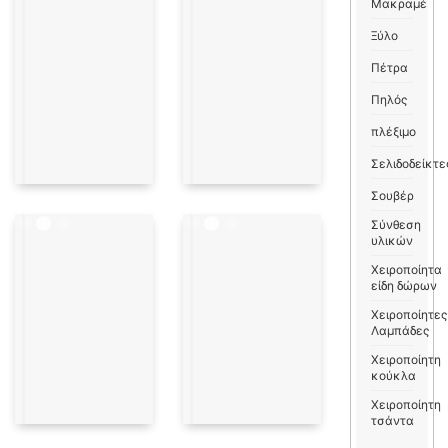
Μακραμέ
Ξύλο
Πέτρα
Πηλός
πλέξιμο
Σελιδοδείκτε
Σουβέρ
Σύνθεση
υλικών
Χειροποίητα
είδη δώρων
Χειροποίητες
Λαμπάδες
Χειροποίητη
κούκλα
Χειροποίητη
τσάντα