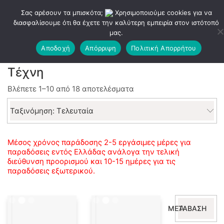
Σας αρέσουν τα μπισκότα;
Χρησιμοποιούμε cookies για να
διασφαλίσουμε ότι θα έχετε την καλύτερη εμπειρία στον ιστότοπό
μας.
Αποδοχή
Απόρριψη
Πολιτική Απορρήτου
Τέχνη
Sorted
Βλέπετε 1–10 από 18 αποτελέσματα
by
latest
Ταξινόμηση: Τελευταία
Μέσος χρόνος παράδοσης 2-5 εργάσιμες μέρες για
παραδόσεις εντός Ελλάδας ανάλογα την τελική
διεύθυνση προορισμού και 10-15 ημέρες για τις
παραδόσεις εξωτερικού.
Αναζήτηση
ΜΕΤΆΒΑΣΗ
για: