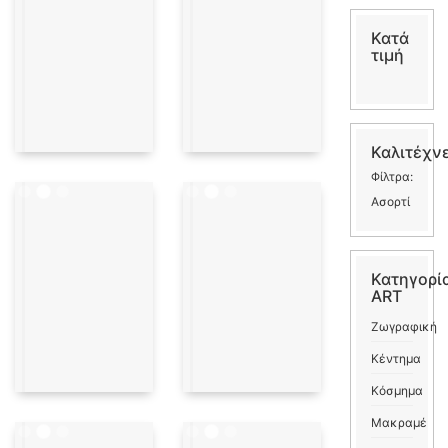
Κατά
τιμή
Καλιτέχν
Φίλτρα:
Ασορτί
Κατηγορί
ART
Ζωγραφική
Κέντημα
Κόσμημα
Μακραμέ