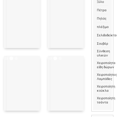
Ξύλο
Πέτρα
Πηλός
πλέξιμο
Σελιδοδείκτε
Σουβέρ
Σύνθεση
υλικών
Χειροποίητα
είδη δώρων
Χειροποίητες
Λαμπάδες
Χειροποίητη
κούκλα
Χειροποίητη
τσάντα