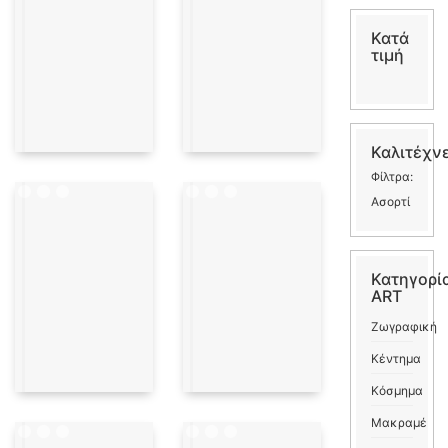
Κατά
τιμή
Καλιτέχν
Φίλτρα:
Ασορτί
Κατηγορί
ART
Ζωγραφική
Κέντημα
Κόσμημα
Μακραμέ