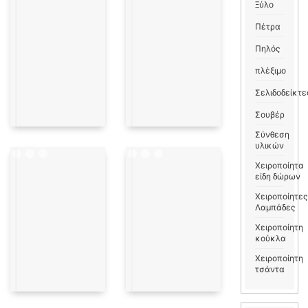
Ξύλο
Πέτρα
Πηλός
πλέξιμο
Σελιδοδείκτε
Σουβέρ
Σύνθεση
υλικών
Χειροποίητα
είδη δώρων
Χειροποίητες
Λαμπάδες
Χειροποίητη
κούκλα
Χειροποίητη
τσάντα