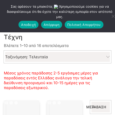
Σας αρέσουν τα μπισκότα;
Χρησιμοποιούμε cookies για να
διασφαλίσουμε ότι θα έχετε την καλύτερη εμπειρία στον ιστότοπό
μας.
Αποδοχή
Απόρριψη
Πολιτική Απορρήτου
Τέχνη
Sorted
Βλέπετε 1–10 από 16 αποτελέσματα
by
latest
Ταξινόμηση: Τελευταία
Μέσος χρόνος παράδοσης 2-5 εργάσιμες μέρες για
παραδόσεις εντός Ελλάδας ανάλογα την τελική
διεύθυνση προορισμού και 10-15 ημέρες για τις
παραδόσεις εξωτερικού.
Αναζήτηση
ΜΕΤΆΒΑΣΗ
για: