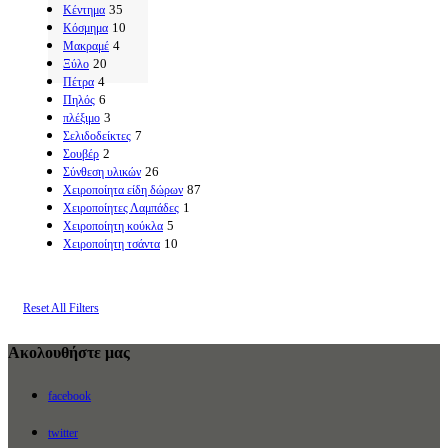
35
Κέντημα
10
Κόσμημα
4
Μακραμέ
20
Ξύλο
4
Πέτρα
6
Πηλός
3
πλέξιμο
7
Σελιδοδείκτες
2
Σουβέρ
26
Σύνθεση υλικών
87
Χειροποίητα είδη δώρων
1
Χειροποίητες Λαμπάδες
5
Χειροποίητη κούκλα
10
Χειροποίητη τσάντα
Reset All Filters
Ακολουθήστε μας
facebook
twitter