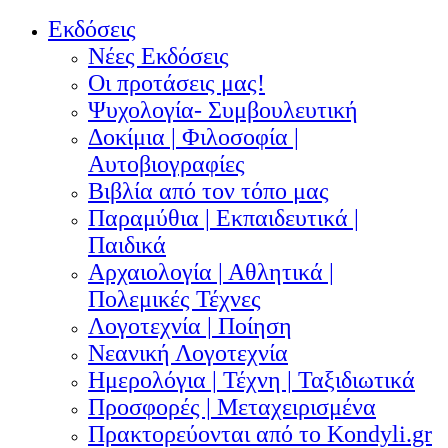
Εκδόσεις
Νέες Εκδόσεις
Οι προτάσεις μας!
Ψυχολογία- Συμβουλευτική
Δοκίμια | Φιλοσοφία |
Αυτοβιογραφίες
Βιβλία από τον τόπο μας
Παραμύθια | Εκπαιδευτικά |
Παιδικά
Αρχαιολογία | Αθλητικά |
Πολεμικές Τέχνες
Λογοτεχνία | Ποίηση
Νεανική Λογοτεχνία
Ημερολόγια | Τέχνη | Ταξιδιωτικά
Προσφορές | Μεταχειρισμένα
Πρακτορεύονται από το Kondyli.gr