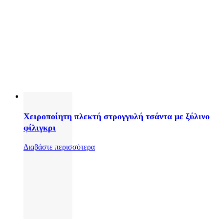
Χειροποίητη πλεκτή στρογγυλή τσάντα με ξύλινο
φίλιγκρι
Διαβάστε περισσότερα