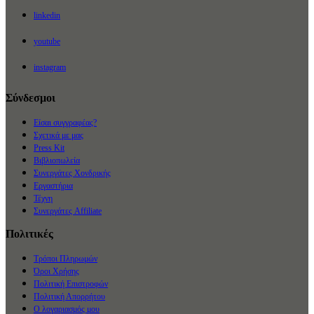
linkedin
youtube
instagram
Σύνδεσμοι
Είσαι συγγραφέας?
Σχετικά με μας
Press Kit
Βιβλιοπωλεία
Συνεργάτες Χονδρικής
Εργαστήρια
Τέχνη
Συνεργάτες Affiliate
Πολιτικές
Τρόποι Πληρωμών
Όροι Χρήσης
Πολιτική Επιστροφών
Πολιτική Απορρήτου
Ο λογαριασμός μου