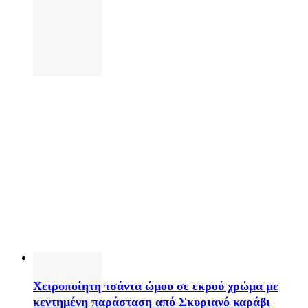
Χειροποίητη τσάντα ώμου σε εκρού χρώμα με
κεντημένη παράσταση από Σκυριανό καράβι