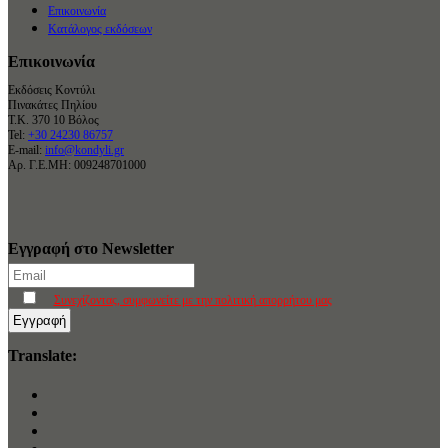
Επικοινωνία
Κατάλογος εκδόσεων
Επικοινωνία
Εκδόσεις Κοντύλι
Πινακάτες Πηλίου
Τ.Κ. 370 10 Βόλος
Tel:
+30 24230 86757
E-mail:
info@kondyli.gr
Αρ. Γ.Ε.ΜΗ: 009248701000
Εγγραφή στο Newsletter
Συνεχίζοντας, συμφωνείτε με την πολιτική απορρήτου μας
Translate: