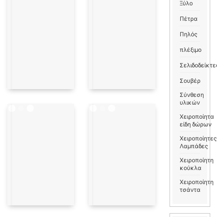
Ξύλο
Πέτρα
Πηλός
πλέξιμο
Σελιδοδείκτε
Σουβέρ
Σύνθεση
υλικών
Χειροποίητα
είδη δώρων
Χειροποίητες
Λαμπάδες
Χειροποίητη
κούκλα
Χειροποίητη
τσάντα