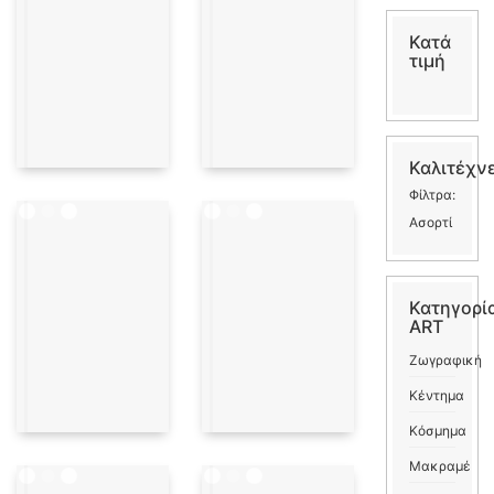
Κατά
τιμή
Καλιτέχν
Φίλτρα:
Ασορτί
Κατηγορί
ART
Ζωγραφική
Κέντημα
Κόσμημα
Μακραμέ