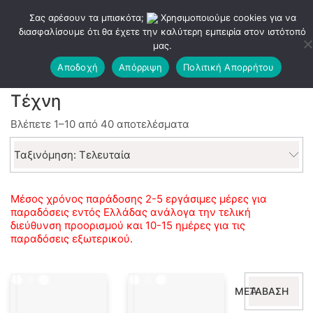
Σας αρέσουν τα μπισκότα;
Χρησιμοποιούμε cookies για να
διασφαλίσουμε ότι θα έχετε την καλύτερη εμπειρία στον ιστότοπό
μας.
Αποδοχή
Απόρριψη
Πολιτική Απορρήτου
Τέχνη
Sorted
Βλέπετε 1–10 από 40 αποτελέσματα
by
latest
Ταξινόμηση: Τελευταία
Μέσος χρόνος παράδοσης 2-5 εργάσιμες μέρες για
παραδόσεις εντός Ελλάδας ανάλογα την τελική
διεύθυνση προορισμού και 10-15 ημέρες για τις
παραδόσεις εξωτερικού.
Αναζήτηση
ΜΕΤΆΒΑΣΗ
για: