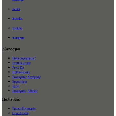
twitter
linkedin
youtube
instagram
Σύνδεσμοι
Είσαι συγγραφέας?
Σχετικά με μας
Press Kit
Βιβλιοπωλεία
Συνεργάτες Χονδρικής
Εργαστήρια
Τέχνη
Συνεργάτες Affiliate
Πολιτικές
Τρόποι Πληρωμών
Όροι Χρήσης