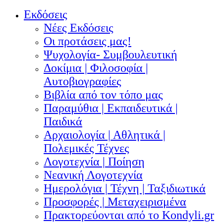
Εκδόσεις
Νέες Εκδόσεις
Οι προτάσεις μας!
Ψυχολογία- Συμβουλευτική
Δοκίμια | Φιλοσοφία |
Αυτοβιογραφίες
Βιβλία από τον τόπο μας
Παραμύθια | Εκπαιδευτικά |
Παιδικά
Αρχαιολογία | Αθλητικά |
Πολεμικές Τέχνες
Λογοτεχνία | Ποίηση
Νεανική Λογοτεχνία
Ημερολόγια | Τέχνη | Ταξιδιωτικά
Προσφορές | Μεταχειρισμένα
Πρακτορεύονται από το Kondyli.gr