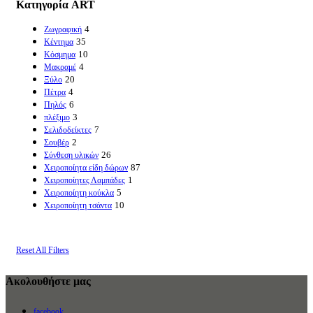
Κατηγορία ART
4
Ζωγραφική
35
Κέντημα
10
Κόσμημα
4
Μακραμέ
20
Ξύλο
4
Πέτρα
6
Πηλός
3
πλέξιμο
7
Σελιδοδείκτες
2
Σουβέρ
26
Σύνθεση υλικών
87
Χειροποίητα είδη δώρων
1
Χειροποίητες Λαμπάδες
5
Χειροποίητη κούκλα
10
Χειροποίητη τσάντα
Reset All Filters
Ακολουθήστε μας
facebook