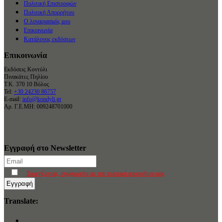
Πολιτική Επιστροφών
Πολιτική Απορρήτου
Ο λογαριασμός μου
Επικοινωνία
Κατάλογος εκδόσεων
Επικοινωνία
Εκδόσεις Κοντύλι
Πινακάτες Πηλίου
Τ.Κ. 370 10 Βόλος
Tel:
+30 24230 86757
E-mail:
info@kondyli.gr
Αρ. Γ.Ε.ΜΗ: 009248701000
Εγγραφή στο Newsletter
Συνεχίζοντας, συμφωνείτε με την πολιτική απορρήτου μας
Translate: