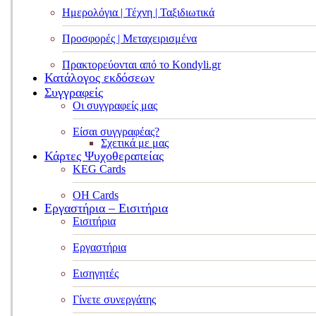
Ημερολόγια | Τέχνη | Ταξιδιωτικά
Προσφορές | Μεταχειρισμένα
Πρακτορεύονται από το Kondyli.gr
Κατάλογος εκδόσεων
Συγγραφείς
Οι συγγραφείς μας
Είσαι συγγραφέας?
Σχετικά με μας
Κάρτες Ψυχοθεραπείας
KEG Cards
OH Cards
Εργαστήρια – Εισιτήρια
Εισιτήρια
Εργαστήρια
Εισηγητές
Γίνετε συνεργάτης