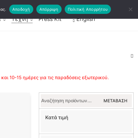
ας.
Αποδοχή
Απόρριψη
Πολιτική Απορρήτου
ραφείς
Κάρτες Ψυχοθεραπείας
α
Τέχνη
Press Kit
English
αι 10-15 ημέρες για τις παραδόσεις εξωτερικού.
Αναζήτηση
ΜΕΤΆΒΑΣΗ
για:
Κατά τιμή