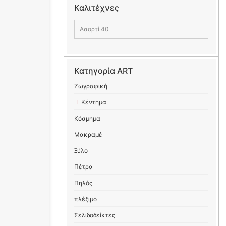
Καλιτέχνες
Ασορτί 40
Κατηγορία ART
Ζωγραφική
Κέντημα
Κόσμημα
Μακραμέ
Ξύλο
Πέτρα
Πηλός
πλέξιμο
Σελιδοδείκτες