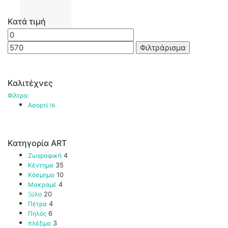
Κατά τιμή
Ελάχιστη
Μέγιστη
τιμή
τιμή
Φιλτράρισμα
Καλιτέχνες
Φίλτρα:
Ασορτί
16
Κατηγορία ART
Ζωγραφική
4
Κέντημα
35
Κόσμημα
10
Μακραμέ
4
Ξύλο
20
Πέτρα
4
Πηλός
6
πλέξιμο
3