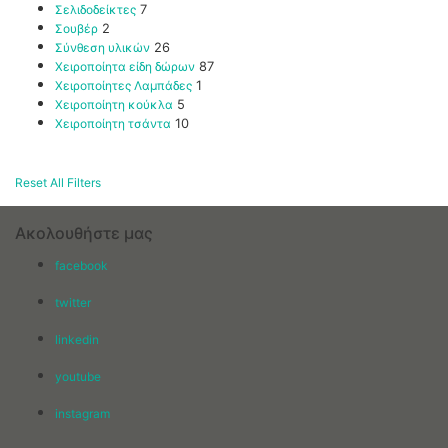
Σελιδοδείκτες
7
Σουβέρ
2
Σύνθεση υλικών
26
Χειροποίητα είδη δώρων
87
Χειροποίητες Λαμπάδες
1
Χειροποίητη κούκλα
5
Χειροποίητη τσάντα
10
Reset All Filters
Ακολουθήστε μας
facebook
twitter
linkedin
youtube
instagram