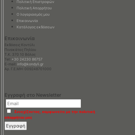
Πολιτική Επιστροφών
Πολιτική Απορρήτου
Ο λογαριασμός μου
Επικοινωνία
Κατάλογος εκδόσεων
Επικοινωνία
Εκδόσεις Κοντύλι
Πινακάτες Πηλίου
Τ.Κ. 370 10 Βόλος
Tel:
+30 24230 86757
E-mail:
info@kondyli.gr
Αρ. Γ.Ε.ΜΗ: 009248701000
Εγγραφή στο Newsletter
Συνεχίζοντας, συμφωνείτε με την πολιτική
απορρήτου μας