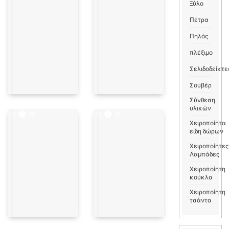
Ξύλο
Πέτρα
Πηλός
πλέξιμο
Σελιδοδείκτε
Σουβέρ
Σύνθεση
υλικών
Χειροποίητα
είδη δώρων
Χειροποίητες
Λαμπάδες
Χειροποίητη
κούκλα
Χειροποίητη
τσάντα