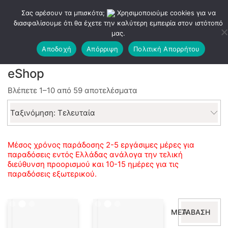
Σας αρέσουν τα μπισκότα;
Χρησιμοποιούμε cookies για να
διασφαλίσουμε ότι θα έχετε την καλύτερη εμπειρία στον ιστότοπό
μας.
Αποδοχή
Απόρριψη
Πολιτική Απορρήτου
eShop
Sorted
Βλέπετε 1–10 από 59 αποτελέσματα
by
latest
Ταξινόμηση: Τελευταία
Μέσος χρόνος παράδοσης 2-5 εργάσιμες μέρες για
παραδόσεις εντός Ελλάδας ανάλογα την τελική
διεύθυνση προορισμού και 10-15 ημέρες για τις
παραδόσεις εξωτερικού.
Αναζήτηση
ΜΕΤΆΒΑΣΗ
για: