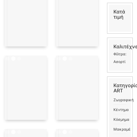
Κατά
τιμή
Καλιτέχν
Φίλτρα:
Ασορτί
Κατηγορί
ART
Ζωγραφική
Κέντημα
Κόσμημα
Μακραμέ