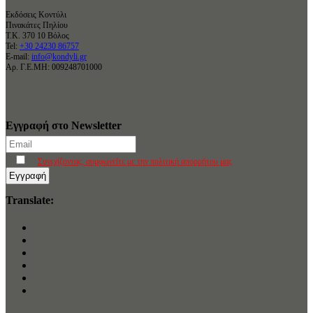
Εκδόσεις Κοντύλι
Πινακάτες Πηλίου
Τ.Κ. 370 10 Βόλος
Tel:
+30 24230 86757
E-mail:
info@kondyli.gr
Αρ. Γ.Ε.ΜΗ: 009248701000
Εγγραφή στο Newsletter
Συνεχίζοντας, συμφωνείτε με την πολιτική απορρήτου μας
Translate: