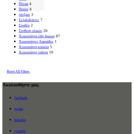
4
Πέτρα
6
Πηλός
3
πλέξιμο
7
Σελιδοδείκτες
2
Σουβέρ
26
Σύνθεση υλικών
87
Χειροποίητα είδη δώρων
1
Χειροποίητες Λαμπάδες
5
Χειροποίητη κούκλα
10
Χειροποίητη τσάντα
Reset All Filters
Ακολουθήστε μας
facebook
twitter
linkedin
youtube