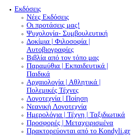
Εκδόσεις
Νέες Εκδόσεις
Οι προτάσεις μας!
Ψυχολογία- Συμβουλευτική
Δοκίμια | Φιλοσοφία |
Αυτοβιογραφίες
Βιβλία από τον τόπο μας
Παραμύθια | Εκπαιδευτικά |
Παιδικά
Αρχαιολογία | Αθλητικά |
Πολεμικές Τέχνες
Λογοτεχνία | Ποίηση
Νεανική Λογοτεχνία
Ημερολόγια | Τέχνη | Ταξιδιωτικά
Προσφορές | Μεταχειρισμένα
Πρακτορεύονται από το Kondyli.gr