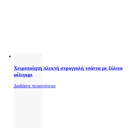
Χειροποίητη πλεκτή στρογγυλή τσάντα με ξύλινο
φίλιγκρι
Διαβάστε περισσότερα