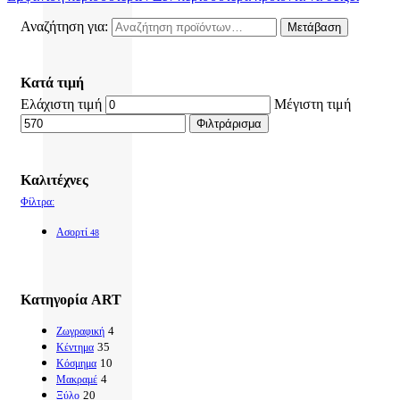
Αναζήτηση για:
Μετάβαση
Κατά τιμή
Ελάχιστη τιμή
Μέγιστη τιμή
Φιλτράρισμα
Καλιτέχνες
Φίλτρα:
Ασορτί
48
Κατηγορία ART
4
Ζωγραφική
35
Κέντημα
10
Κόσμημα
4
Μακραμέ
20
Ξύλο