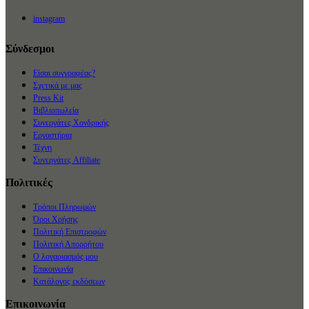
instagram
Σύνδεσμοι
Είσαι συγγραφέας?
Σχετικά με μας
Press Kit
Βιβλιοπωλεία
Συνεργάτες Χονδρικής
Εργαστήρια
Τέχνη
Συνεργάτες Affiliate
Πολιτικές
Τρόποι Πληρωμών
Όροι Χρήσης
Πολιτική Επιστροφών
Πολιτική Απορρήτου
Ο λογαριασμός μου
Επικοινωνία
Κατάλογος εκδόσεων
Επικοινωνία