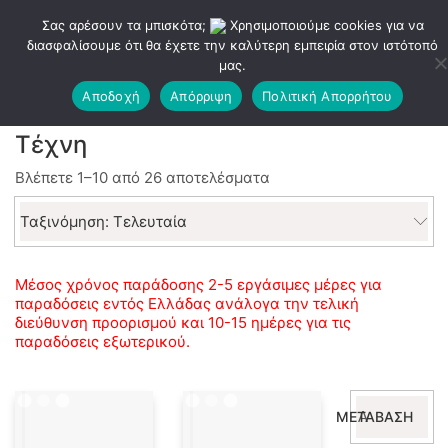
Σας αρέσουν τα μπισκότα;
Χρησιμοποιούμε cookies για να
διασφαλίσουμε ότι θα έχετε την καλύτερη εμπειρία στον ιστότοπό
μας.
Αποδοχή
Απόρριψη
Πολιτική Απορρήτου
Τέχνη
Sorted
Βλέπετε 1–10 από 26 αποτελέσματα
by
latest
Ταξινόμηση: Τελευταία
Μέσος χρόνος παράδοσης 2-5 εργάσιμες μέρες για
παραδόσεις εντός Ελλάδας ανάλογα την τελική
διεύθυνση προορισμού και 10-15 ημέρες για τις
παραδόσεις εξωτερικού.
Αναζήτηση
ΜΕΤΆΒΑΣΗ
για: