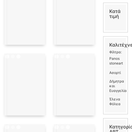
Κατά
τιμή
Καλιτέχν
Φίλτρα:
Panos
stoneart
Ασορτί
Δήμητρα
και
Ευαγγελία
Έλενα
Φόλεα
Κατηγορί
ART