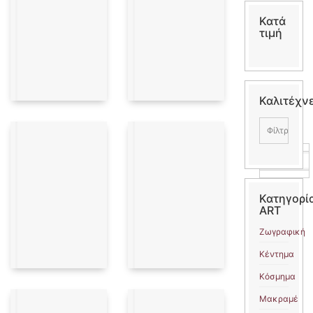
Κατά
τιμή
Καλιτέχν
Φίλτρα:
Ασορτί
Κατηγορί
ART
Ζωγραφική
Κέντημα
Κόσμημα
Μακραμέ