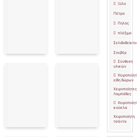
Ξύλο
Πέτρα
Πηλός
πλέξιμο
Σελιδοδείκτε
Σουβέρ
Σύνθεση
υλικών
Χειροποίη
είδη δώρων
Χειροποίητες
Λαμπάδες
Χειροποίη
κούκλα
Χειροποίητη
τσάντα