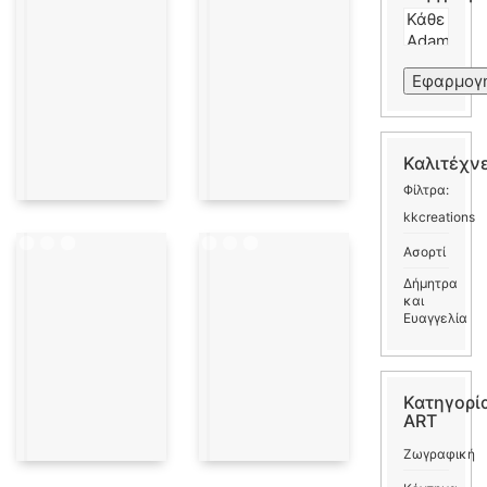
Εφαρμογ
Καλιτέχν
Φίλτρα:
kkcreations
Ασορτί
Δήμητρα
και
Ευαγγελία
Κατηγορί
ART
Ζωγραφική