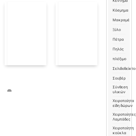
Κέντημα
Κόσμημα
Μακραμέ
Ξύλο
Πέτρα
Πηλός
πλέξιμο
Σελιδοδείκτε
Σουβέρ
Σύνθεση
υλικών
Χειροποίητα
είδη δώρων
Χειροποίητες
Λαμπάδες
Χειροποίητη
κούκλα