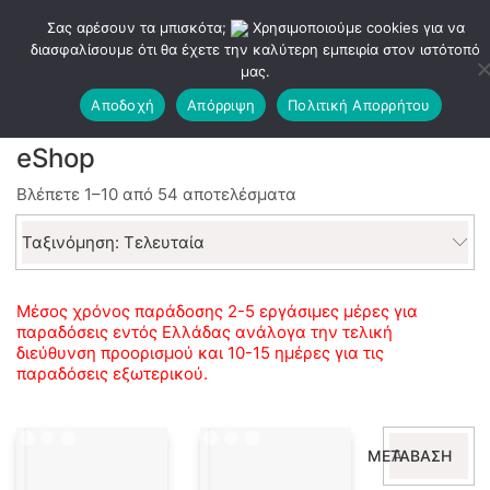
Σας αρέσουν τα μπισκότα;
Χρησιμοποιούμε cookies για να
διασφαλίσουμε ότι θα έχετε την καλύτερη εμπειρία στον ιστότοπό
μας.
Αποδοχή
Απόρριψη
Πολιτική Απορρήτου
eShop
Sorted
Βλέπετε 1–10 από 54 αποτελέσματα
by
latest
Ταξινόμηση: Τελευταία
Μέσος χρόνος παράδοσης 2-5 εργάσιμες μέρες για
παραδόσεις εντός Ελλάδας ανάλογα την τελική
διεύθυνση προορισμού και 10-15 ημέρες για τις
παραδόσεις εξωτερικού.
Αναζήτηση
ΜΕΤΆΒΑΣΗ
για: